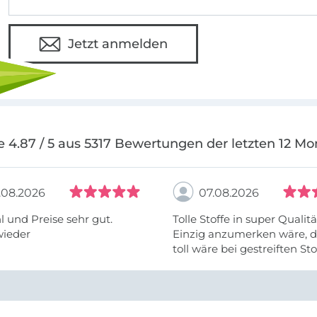
Jetzt anmelden
e 4.87 / 5 aus 5317 Bewertungen der letzten 12 Mo
.08.2026
07.08.2026
 und Preise sehr gut.
Tolle Stoffe in super Qualitä
wieder
Einzig anzumerken wäre, d
toll wäre bei gestreiften St
vielleicht längs- oder- quer
anzugeben. Mir ist es passie
ich nicht genug über die ...