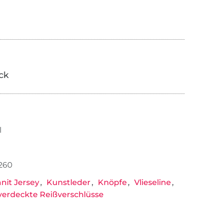
ick
l
260
it Jersey
Kunstleder
Knöpfe
Vlieseline
erdeckte Reißverschlüsse