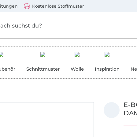
Zum Hauptinhalt springen
Weiter zur Suche
)
Visa, Mastercard, PayPal, Giropay, Kauf auf Rechnung, V
eitungen
Kostenlose Stoffmuster
ubehör
Schnittmuster
Wolle
Inspiration
Ne
E-B
DAM