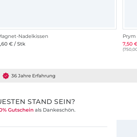
Magnet-Nadelkissen
Prym 
,60 € / Stk
7,50 €
(750,00
36 Jahre Erfahrung
ESTEN STAND SEIN?
0% Gutschein
als Dankeschön.