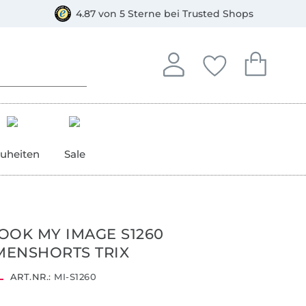
orkasse
4.87 von 5 Sterne bei Trusted Shops
In deinem Konto anmelden o
Du hast keine Artike
Du hast kein
Anmelden
Deine Favorite
Dein W
uheiten
Sale
OOK MY IMAGE S1260
ENSHORTS TRIX
ART.NR.:
MI-S1260