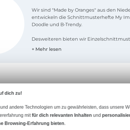
Wir sind "Made by Oranges" aus den Niede
entwickeln die Schnittmusterhefte My Im
Doodle und B-Trendy.
Desweiteren bieten wir Einzelschnittmuste
den Landessprachen Deutsch, Englisch, N
und Französisch an!
f dich zu!
Unser Tipp: Das passt dazu
 und andere Technologien um zu gewährleisten, dass unsere 
zererfahrung mit
für dich relevanten Inhalten
und
personalisi
e Browsing-Erfahrung bieten
.