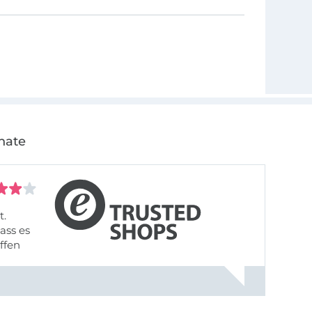
nate
t.
ass es
offen
gestreift
rt, dass