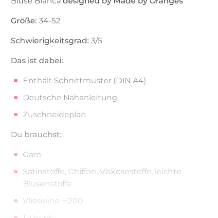
Bluse Bianca
designed by Made by Oranges
Größe:
34-52
Schwierigkeitsgrad:
3/5
Das ist dabei:
Enthält Schnittmuster (DIN A4)
Deutsche Nähanleitung
Zuschneideplan
Du brauchst:
Garn
Satinstoffe, Chiffon, Viskosestoffe, leichte
Blusenstoffe
Vlieseline H200
1 Knopf