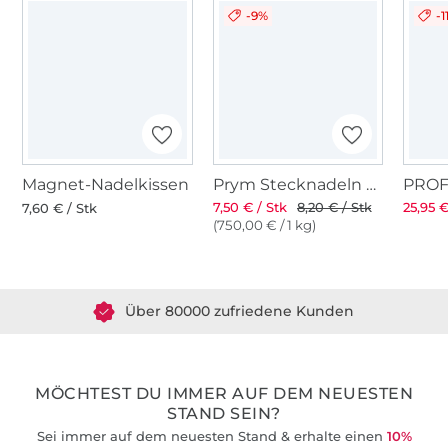
-9%
-1
Magnet-Nadelkissen
Prym Stecknadeln mit Griff
7,50 € / Stk
8,20 € / Stk
25,95 €
7,60 € / Stk
(750,00 € / 1 kg)
Über 1.8 Millionen Meter Stoff versandfertig
Über 80000 zufriedene Kunden
36 Jahre Erfahrung
MÖCHTEST DU IMMER AUF DEM NEUESTEN
STAND SEIN?
Sei immer auf dem neuesten Stand & erhalte einen
10%