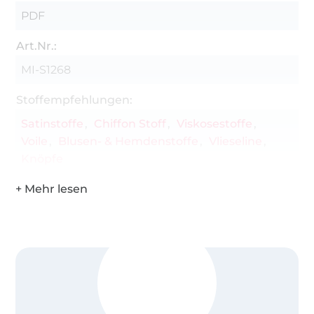
PDF
Art.Nr.:
MI-S1268
Stoffempfehlungen:
Satinstoffe
Chiffon Stoff
Viskosestoffe
Voile
Blusen- & Hemdenstoffe
Vlieseline
Knöpfe