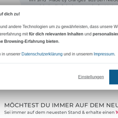
entwickeln die Schnittmusterhefte My Im
Doodle und B-Trendy.
f dich zu!
Desweiteren bieten wir Einzelschnittmuste
 und andere Technologien um zu gewährleisten, dass unsere 
den Landessprachen Deutsch, Englisch, N
zererfahrung mit
für dich relevanten Inhalten
und
personalisi
und Französisch an!
e Browsing-Erfahrung bieten
.
u in unserer
Datenschutzerklärung
und in unserem
Impressum
.
Einstellungen
eter Stoff versandfertig
Über 80000 zufriedene Kunden
MÖCHTEST DU IMMER AUF DEM NEU
Sei immer auf dem neuesten Stand & erhalte einen
1