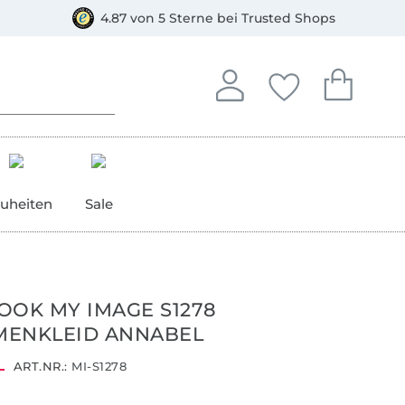
orkasse
4.87 von 5 Sterne bei Trusted Shops
In deinem Konto anmelden o
Du hast keine Artike
Du hast kein
Anmelden
Deine Favorite
Dein W
uheiten
Sale
OOK MY IMAGE S1278
MENKLEID ANNABEL
ART.NR.:
MI-S1278