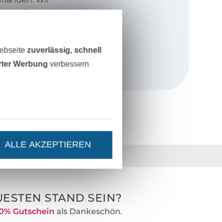
age, Miss
r als PDF in
Webseite
zuverlässig, schnell
iederländisch
erter Werbung
verbessern
ALLE AKZEPTIEREN
36 Jahre Erfahrung
ESTEN STAND SEIN?
0% Gutschein
als Dankeschön.