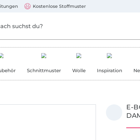
Zum Hauptinhalt springen
Weiter zur Suche
)
Visa, Mastercard, PayPal, Giropay, Kauf auf Rechnung, V
eitungen
Kostenlose Stoffmuster
ubehör
Schnittmuster
Wolle
Inspiration
Ne
E-B
DA