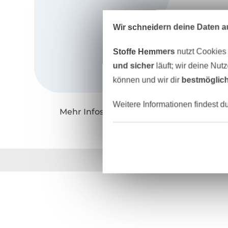
Wir schneidern deine Daten au
Stoffe Hemmers
nutzt Cookies
und sicher
läuft; wir deine Nut
können und wir dir
bestmöglich
Weitere Informationen findest d
Mehr Infos zu "Made by Oranges"
Über 1.8 Millionen M