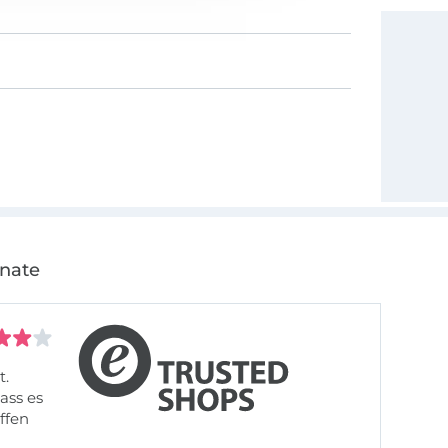
onate
t.
ass es
offen
gestreift