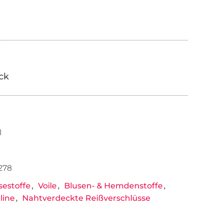
ick
l
278
sestoffe
Voile
Blusen- & Hemdenstoffe
line
Nahtverdeckte Reißverschlüsse