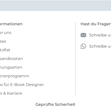
anzugeben. Mir ist es passie
ich nicht genug über die ...
ormationen
Hast du Frage
r uns
Schreibe u
sse
Schreibe 
toflat
sandkosten
lungsarten
rtnerprogramm
os für E-Book Designer
s & Karriere
Geprüfte Sicherheit