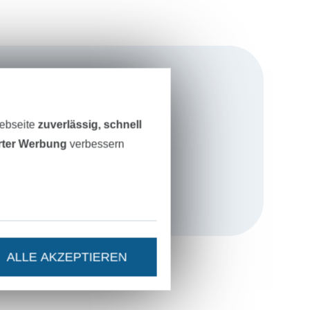
rlanden. Wir
Webseite
zuverlässig, schnell
age, Miss
erter Werbung
verbessern
r als PDF in
iederländisch
ALLE AKZEPTIEREN