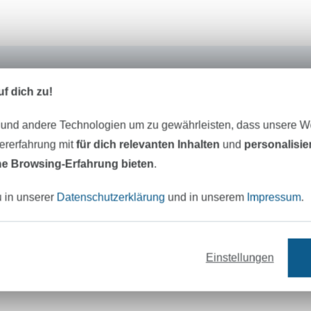
Made by Oranges
f dich zu!
Wir sind "Made by Oranges" aus den Niede
 und andere Technologien um zu gewährleisten, dass unsere 
entwickeln die Schnittmusterhefte My Im
Doodle und B-Trendy.
zererfahrung mit
für dich relevanten Inhalten
und
personalisi
e Browsing-Erfahrung bieten
.
Desweiteren bieten wir Einzelschnittmuste
den Landessprachen Deutsch, Englisch, N
u in unserer
Datenschutzerklärung
und in unserem
Impressum
.
und Französisch an!
Einstellungen