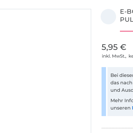
E-B
PUL
5,95 €
inkl. MwSt., 
Bei dies
das nach
und Ausd
Mehr Inf
unseren