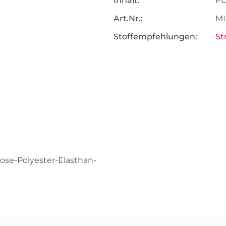
Inhalt:
P
Art.Nr.:
MI
Stoffempfehlungen:
St
kose-Polyester-Elasthan-