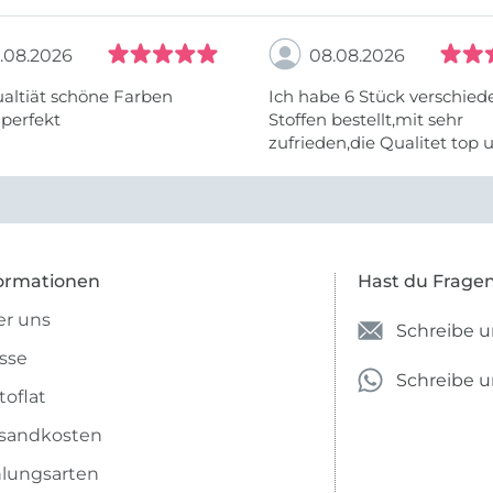
.08.2026
08.08.2026
altiät schöne Farben
Ich habe 6 Stück verschie
 perfekt
Stoffen bestellt,mit sehr
zufrieden,die Qualitet top 
Farben stimmen zu.
ormationen
Hast du Frage
r uns
Schreibe u
sse
Schreibe 
toflat
sandkosten
lungsarten