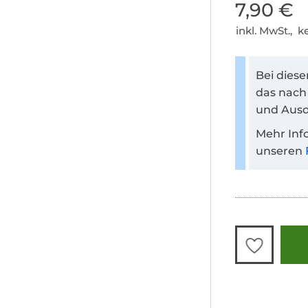
7,90 €
inkl. MwSt., 
Bei dies
das nach
und Ausd
Mehr Inf
unseren