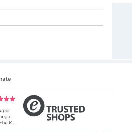
nate
uper
 mega
he K ...