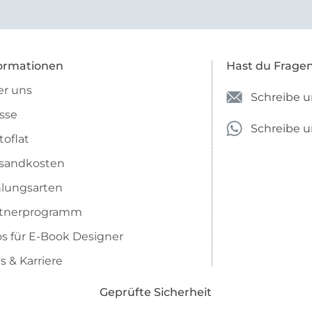
ormationen
Hast du Frage
r uns
Schreibe u
sse
Schreibe 
toflat
sandkosten
lungsarten
rtnerprogramm
os für E-Book Designer
s & Karriere
Geprüfte Sicherheit