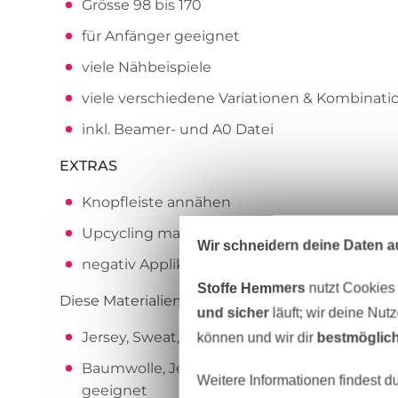
Grösse 98 bis 170
für Anfänger geeignet
viele Nähbeispiele
viele verschiedene Variationen & Kombinat
inkl. Beamer- und A0 Datei
EXTRAS
Knopfleiste annähen
Upcycling made easy
Wir schneidern deine Daten au
negativ Applikation im destroyed look
Stoffe Hemmers
nutzt Cookies
Diese Materialien brauchst du zu Hause:
und sicher
läuft; wir deine Nut
Jersey, Sweat, Nicci, Fleece oder alle dehnba
können und wir dir
bestmöglich
Baumwolle, Jeans, Cord, Leinen, sowie alle f
Weitere Informationen findest d
geeignet