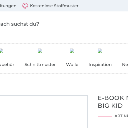
Zum Hauptinhalt springen
Weiter zur Suche
)
Visa, Mastercard, PayPal, Giropay, Kauf auf Rechnung, V
eitungen
Kostenlose Stoffmuster
ubehör
Schnittmuster
Wolle
Inspiration
Ne
E-BOOK 
BIG KID
ART.NR