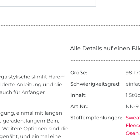
Alle Details auf einen Bl
Größe:
98-17
ga stylische slimfit Harem
Schwierigkeitsgrad:
einfa
ilderte Anleitung und die
 auch für Anfänger
Inhalt:
1 Stü
Art.Nr.:
NN-9
fügung, einmal mit langen
Stoffempfehlungen:
Sweat
geraden, langem Bein,
Fleec
 Weitere Optionen sind die
Ösen
ngenäht, und einmal eine