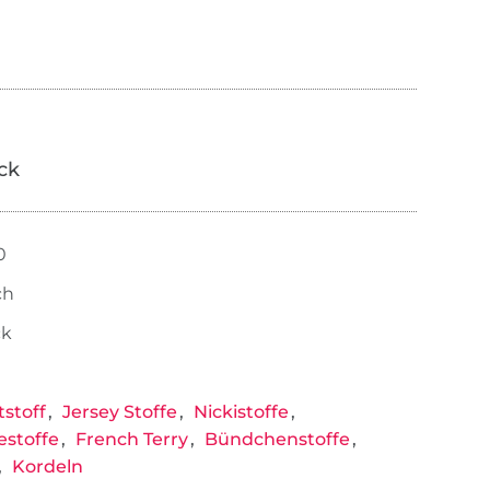
ick
0
ch
ck
stoff
Jersey Stoffe
Nickistoffe
estoffe
French Terry
Bündchenstoffe
Kordeln