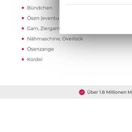
Bündchen
Ösen (eventuell, je nach Bündchen Vario)
Garn, Ziergarn
Nähmaschine, Overlock
Ösenzange
Kordel
Über 1.8 Millionen M