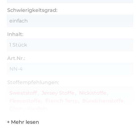
Grösse 62-92
Schwierigkeitsgrad:
NEU Video Tutorial
einfach
detaillierte Step by Step Anleitung mit Fotos
Inhalt:
bebilderte Nähanleitung
1 Stück
Tipps und Tricks
Art.Nr.:
für Anfänger geeignet
NN-4
verschiedene Variationen
Stoffempfehlungen:
inkl. Beamerdatei
Sweatstoff
Jersey Stoffe
Nickistoffe
inkl. A0
Fleecestoffe
French Terry
Bündchenstoffe
Nähbeispiele
Ösen
Kordeln
Diese Materialien brauchst du zu Hause:
Jersey, Sweat, Nicki, Fleece oder alle
Über 1.8 Millionen Meter Stoff versandfertig