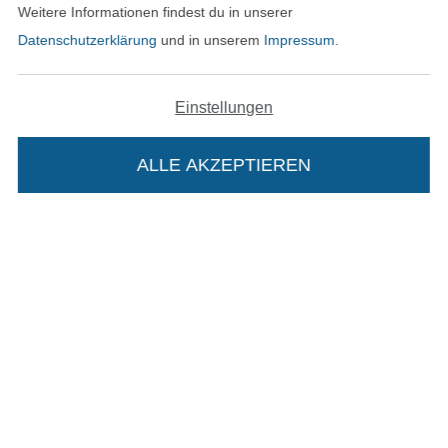
Weitere Informationen findest du in unserer
Datenschutzerklärung
und in unserem
Impressum
.
In den deutschen Shop wechseln (aktuell gewählt
Impressum
Einstellungen
AGB
ALLE AKZEPTIEREN
In deinen Warenkorb
Datenschutz
Widerrufsrecht
Kontakt
Bestellung widerrufen
Finde mehr Inspiration