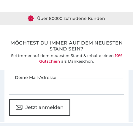
dehnbaren Stoffe
Über 80000 zufriedene Kunden
Baumwolle, Jeans, Cord, Leinen, sowie alle
festen Stoffe sind auch geeignet
36 Jahre Erfahrung
Bündchen
Ösen (eventuell, je nach Bündchen Vario)
MÖCHTEST DU IMMER AUF DEM NEUESTEN
STAND SEIN?
Garn, Ziergarn
Sei immer auf dem neuesten Stand & erhalte einen
10%
Nähmaschine, Overlock
Gutschein
als Dankeschön.
Ösenzange
Für den Stoffe Hemmers Newsletter anmelden
Deine Mail-Adresse
Kordel
Jetzt anmelden