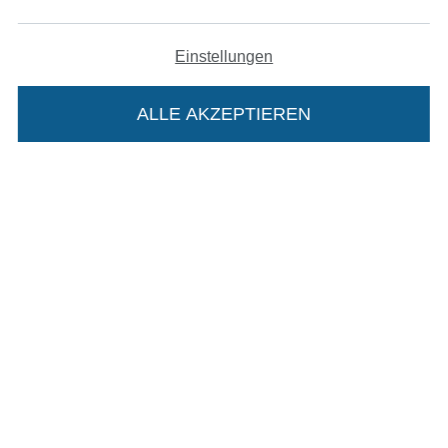
Widerrufsrecht
Einstellungen
Kontakt
ALLE AKZEPTIEREN
In deinen Warenkorb
Bestellung widerrufen
Finde mehr Inspiration