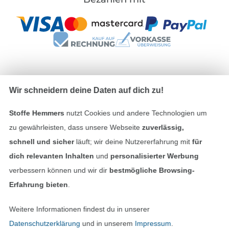
Unsere Versandpartner
Wir schneidern deine Daten auf dich zu!
Stoffe Hemmers
nutzt Cookies und andere Technologien um
zu gewährleisten, dass unsere Webseite
zuverlässig,
schnell und sicher
läuft; wir deine Nutzererfahrung mit
für
In den deutschen Shop wechseln (aktuell gewählt
dich relevanten Inhalten
und
personalisierter Werbung
verbessern können und wir dir
bestmögliche Browsing-
Impressum
Erfahrung bieten
.
AGB
Weitere Informationen findest du in unserer
Datenschutzerklärung
und in unserem
Impressum
.
Datenschutz