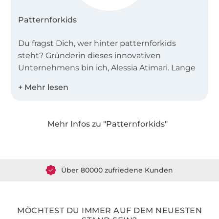
Patternforkids
Du fragst Dich, wer hinter patternforkids
steht? Gründerin dieses innovativen
Unternehmens bin ich, Alessia Atimari. Lange
Zeit war ich als Modedesignerin für die
Kreation von Schnittmuster für Kinder bei der
Aenne Burda GmbH im badischen Offenburg
zuständig.
Mehr Infos zu "Patternforkids"
Über 1.8 Millionen Meter Stoff versandfertig
Trendig, bequem und mit unseren
Anleitungen leicht herzustellen, kannst Du
Über 80000 zufriedene Kunden
Kleider, Mützen, Jacken, Hosen, Leggings,
Overalls und noch viel mehr einfach selbst
36 Jahre Erfahrung
designen.
MÖCHTEST DU IMMER AUF DEM NEUESTEN
Vor zehn Jahren reifte meine Idee zur