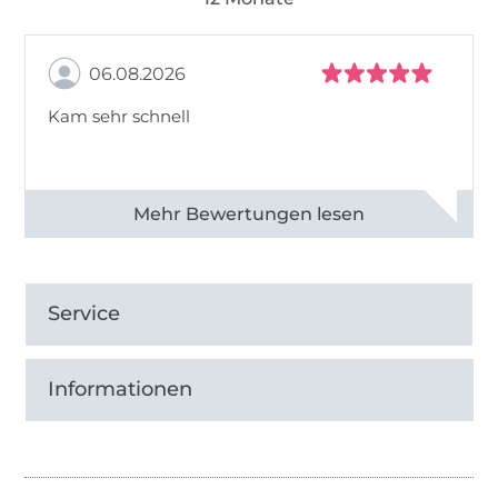
pulsierende italienische Metropole, ist
natürlich eine der besten Adressen für eine
06.08.2026
Ausbildung in der Modebranche. Nach meine
Diplom war ich beim hochpreisigen Label
Kam sehr schnell
Trussardi in Mailand als Modedesignerin tätig.
30 Jahre Erfahrung in der Modebranche
Alle 82950 Bewertungen ansehen
In patternforkids stecken daher fast 30 Jahre
Berufserfahrung als Modedesignerin, wobei
der Schwerpunkt darauf liegt,
Service
Praxistauglichkeit, Ästhetik und Kreativität
miteinander zu verbinden. Mein Credo: "In
jedem meiner Schnittmuster ist meine
Informationen
persönliche Kreativität und Erfahrung
eingearbeitet." Außerdem bin ich der
Meinung, dass Nähen und Kleidung selbst
designen wunderbare Tätigkeiten sind - man