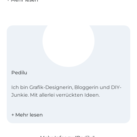
Pedilu
Ich bin Grafik-Designerin, Bloggerin und DIY-
Junkie. Mit allerlei verrückten Ideen.
Hier findest du meine E-Books: Schlichte
Schnitte und zeitlose Motive, die sich vielfältig
einsetzen lassen. Lass deiner Kreativität freien
Lauf!