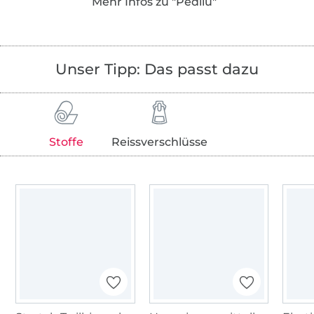
Mehr Infos zu "Pedilu"
Folge mir auf Instagram oder Facebook oder
schau auf meinem Blog vorbei! Dort geht es
seit 2010 um jede Menge Genähtes,
Unser Tipp: Das passt dazu
selbstgemachte Dinge und das Leben als DIY-
Junkie.
Liebe Grüße, Petra
Stoffe
Reissverschlüsse