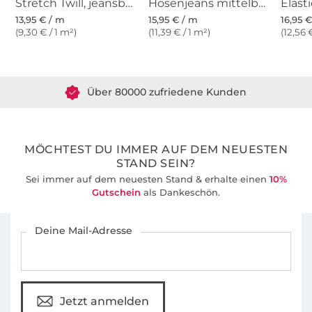
Stretch Twill, jeansblau meliert
Hosenjeans mittelblau
13,95 € / m
15,95 € / m
16,95 
(9,30 € / 1 m²)
(11,39 € / 1 m²)
(12,56 
Über 1.8 Millionen Meter Stoff versandfertig
Über 80000 zufriedene Kunden
36 Jahre Erfahrung
MÖCHTEST DU IMMER AUF DEM NEUESTEN
STAND SEIN?
Sei immer auf dem neuesten Stand & erhalte einen
10%
Gutschein
als Dankeschön.
Für den Stoffe Hemmers Newsletter anmelden
Deine Mail-Adresse
Jetzt anmelden