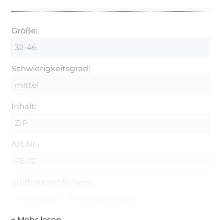
H180, sowie Formband für den Reißverschluss.
Varianten:
Größe:
7/8-Länge mit Saum oder Aufschlag
32-46
Knöchel-Länge
Schwierigkeitsgrad:
Mit oder ohne Gürtelschlaufen
mittel
Mit oder ohne Paspeltaschen
Inhalt:
ZIP
Art.Nr.:
PE-12
Stoffempfehlungen:
Jeansstoffe
Reißverschlüsse