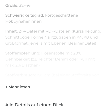
Größe:
32–46
Schwierigkeitsgrad:
Fortgeschrittene
Hobbynäher:innen
Inhalt:
ZIP-Datei mit PDF-Dateien (Kurzanleitung,
Schnittbogen ohne Nahtzugaben in A4, A0 und
Großformat, jeweils mit Ebenen, Beamer Datei)
Stoffempfehlung:
Hosenstoffe mit 20%
Dehnbarkeit (z.B. leichter Denim oder Twill mit
max. 2% Elasthan)
Stoffverbrauch:
190 cm (bei einer Stoffbreite von
140 cm)
Weiteres Material:
Einen Reißverschluss (20cm
lang), bei Bedarf Einlage für Formbund und
Paspelverarbeitung, z.B. Vlieseline G 785 oder
Alle Details auf einen Blick