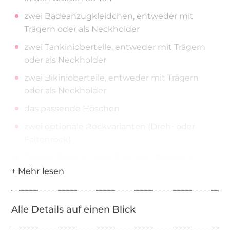
zwei Badeanzugkleidchen, entweder mit
Trägern oder als Neckholder
zwei Tankinioberteile, entweder mit Trägern
oder als Neckholder
zwei Bikinioberteile, entweder mit Trägern
oder als Neckholder
das passende Höschen
zwei optionale Rockvarianten (Dreh- oder
Faltenrock)
Diverse Basistutorials (Säumen, Bündchen
anbringen, etc.)
Das Lookbook
mit Ebenendruck und optional einblendbarer
Alle Details auf einen Blick
Nahtzugabe