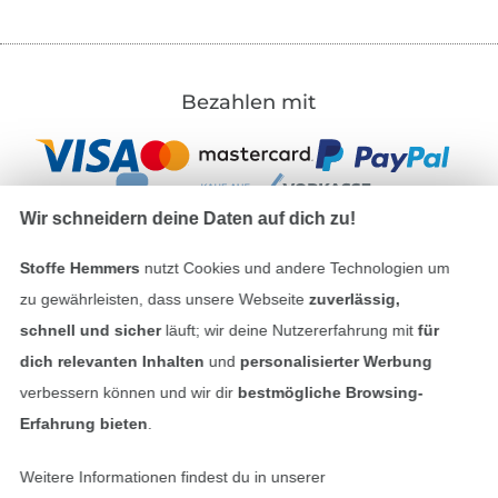
Bezahlen mit
Wir schneidern deine Daten auf dich zu!
Stoffe Hemmers
nutzt Cookies und andere Technologien um
Unsere Versandpartner
zu gewährleisten, dass unsere Webseite
zuverlässig,
schnell und sicher
läuft; wir deine Nutzererfahrung mit
für
dich relevanten Inhalten
und
personalisierter Werbung
verbessern können und wir dir
bestmögliche Browsing-
Erfahrung bieten
.
In den deutschen Shop wechseln (aktuell gewählt
Weitere Informationen findest du in unserer
Impressum