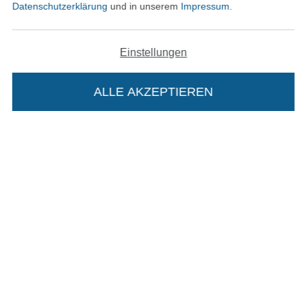
Datenschutzerklärung
und in unserem
Impressum
.
AGB
Einstellungen
Datenschutz
ALLE AKZEPTIEREN
In deinen Warenkorb
Widerrufsrecht
Kontakt
Bestellung widerrufen
Finde mehr Inspiration