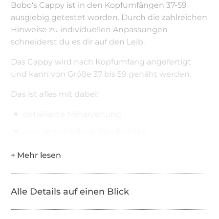
Bobo‘s Cappy ist in den Kopfumfängen 37-59
ausgiebig getestet worden. Durch die zahlreichen
Hinweise zu individuellen Anpassungen
schneiderst du es dir auf den Leib.
Das Cappy wird nach Kopfumfang angefertigt
und kann von Größe 37 bis 59 genäht werden.
Das ist alles mit dabei:
detaillierte Nähanleitung
zwei verschiedene Bandbreiten
Schnittmuster für Kopfumfang 37-59
Das normale Cappy
Das Balloncappy
Alle Details auf einen Blick
Das extrem ballonige Cappy
die Schnittmusterdatei als A4, A0 und