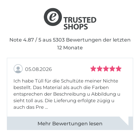
Kurze Zeit später folgte die „Pulliparade Kids“.
Mit diesem Hoodie-Schnitt traf ich den Nerv
der Zeit und seither lebe ich meine Ideen
unter dem Label Phibobo’s Zaubernadel aus.
Note 4.87 / 5 aus 5303 Bewertungen der letzten
12 Monate
Was ist „PhiBobo“?
05.08.2026
Wer sich jetzt über diesen „seltsamen“ Namen
wundert: Er ist eine Hommage an meine
Ich habe Tüll für die Schultüte meiner Nichte
beiden Kinder – meine Musen.
bestellt. Das Material als auch die Farben
entsprechen der Beschreibung u Abbildung u
„Phia“
sieht toll aus. Die Lieferung erfolgte zügig u
ist der Spitzname meiner Tochter und
auch das Pre ...
somit Pate für alle Schnitte, die eher für
Mädchen gedacht sind.
Alle 82950 Bewertungen ansehen
„Bobo“
ist der Spitzname ihres jüngeren
Bruders. Diese Bezeichnung tragen alle