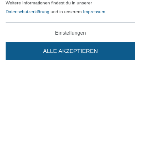
Weitere Informationen findest du in unserer
Datenschutzerklärung
und in unserem
Impressum
.
In den deutschen Shop wechseln (aktuell gewählt
Einstellungen
Impressum
AGB
ALLE AKZEPTIEREN
In deinen Warenkorb
Datenschutz
Widerrufsrecht
Kontakt
Bestellung widerrufen
Finde mehr Inspiration