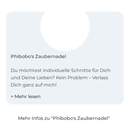
Vlieseline H250 mind 15 x 90 cm
Ihr erwerbt hier nur das Schnittmuster mit
Anleitung (in digitaler Form, für die private
Nutzung), kein fertiges Produkt.
Phibobo's Zaubernadel
Du möchtest individuelle Schnitte für Dich
und Deine Lieben? Kein Problem – Verlass
Dich ganz auf mich!
Ich bin Dani – kreativer Kopf, Direktrice,
Managerin, Texterin und Designerin
hinter Phibobo’s Zaubernadel.
Mehr Infos zu "Phibobo's Zaubernadel"
Über 1.8 Millionen Meter Stoff versandfertig
Da ich anfangs noch keinen Drucker hatte