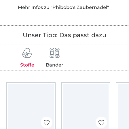
hinter Phibobo’s Zaubernadel.
Mehr Infos zu "Phibobo's Zaubernadel"
Da ich anfangs noch keinen Drucker hatte
und mir somit keine Fremdschnitte drucken
konnte, habe ich einfach Stift und Papier zur
Unser Tipp: Das passt dazu
Hand genommen und selbst gezeichnet. Erst
später stellte ich fest, dass ich damit eher die
Ausnahme statt die Regel bin.
Stoffe
Bänder
So konnte ich auf mehrfache Nachfrage nach
dem „Schnittmuster“ immer nur mit
„selbstgemacht“ antworten, was für
allgemeine Enttäuschung sorgte. Daher
dachte ich mir, dass es viel zu schade wäre,
wenn nur ich meine selbstgezeichneten
Schnittmuster verwende.
Aus dieser Idee entstand das Schnittmuster