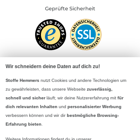
Geprüfte Sicherheit
Wir schneidern deine Daten auf dich zu!
Bezahlen mit
Stoffe Hemmers
nutzt Cookies und andere Technologien um
zu gewährleisten, dass unsere Webseite
zuverlässig,
schnell und sicher
läuft; wir deine Nutzererfahrung mit
für
dich relevanten Inhalten
und
personalisierter Werbung
verbessern können und wir dir
bestmögliche Browsing-
Erfahrung bieten
.
Unsere Versandpartner
Weitere Informationen findest du in unserer