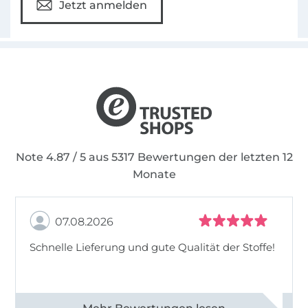
Jetzt anmelden
„Bobo“
ist der Spitzname ihres jüngeren
Bruders. Diese Bezeichnung tragen alle
Kinderschnitte, die sowohl für Jungs, als auch
Unisex sind.
Und „Niela“?
Natürlich brauchten auch die Damenschnitte
Note 4.87 / 5 aus 5317 Bewertungen der letzten 12
einen Namenspaten und da kam ich selbst
Monate
ins Spiel.
„Niela“
ist die Abkürzung meines
Namens Daniela.
07.08.2026
Schnelle Lieferung und gute Qualität der Stoffe!