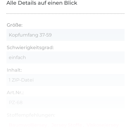
Alle Details auf einen Blick
Das brauchst du:
0,5m vb reichen vollkommen für ein
Größe:
Cappytuch
Kopfumfang 37-59
eine Gummilitze mit 1,5cm breite und
mindestens 11 cm Länge
Schwierigkeitsgrad:
einfach
Vlieseline H250 mind 15 x 90 cm
Inhalt:
1 ZIP-Datei
Art.Nr.:
PZ-68
Stoffempfehlungen:
Baumwolljersey
Jersey Stoffe
Viskosejersey