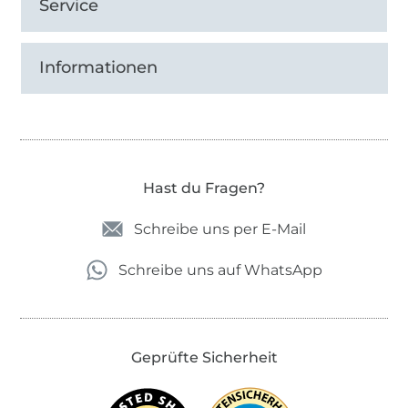
Service
Bruders. Diese Bezeichnung tragen alle
Kinderschnitte, die sowohl für Jungs, als auch
Unisex sind.
Informationen
Und „Niela“?
Natürlich brauchten auch die Damenschnitte
einen Namenspaten und da kam ich selbst
Hast du Fragen?
ins Spiel.
„Niela“
ist die Abkürzung meines
Namens Daniela.
Schreibe uns per E-Mail
Schreibe uns auf WhatsApp
Geprüfte Sicherheit