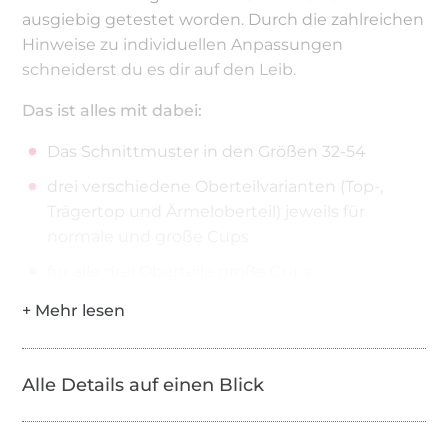
ausgiebig getestet worden. Durch die zahlreichen
Hinweise zu individuellen Anpassungen
schneiderst du es dir auf den Leib.
Das ist alles mit dabei:
Das Schnittmuster in den Größen 32-54
drei verschiedene Oberteilvarianten (Top-,
Trägertop und Ärmeloberteil) jeweils für
normale und große Cups
für alle drei Oberteile große Cups
sieben verschiedene Ärmel: Glocken, Schlag-
,Tulpen-, Flatter- , ungleiche Flatter-,
Fingerschlaufen- und der normale Ärmel in
schmal, normal und weit
Alle Details auf einen Blick
optional das Unterbrustband