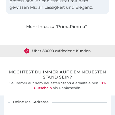
professionelle Schnittmuster mit dem
gewissen Mix an Lässigkeit und Eleganz.
Mehr Infos zu "PrimaRimma"
Über 1.8 Millionen Meter Stoff versandfertig
Über 80000 zufriedene Kunden
36 Jahre Erfahrung
MÖCHTEST DU IMMER AUF DEM NEUESTEN
STAND SEIN?
Sei immer auf dem neuesten Stand & erhalte einen
10%
Gutschein
als Dankeschön.
Für den Stoffe Hemmers Newsletter anmelden
Deine Mail-Adresse