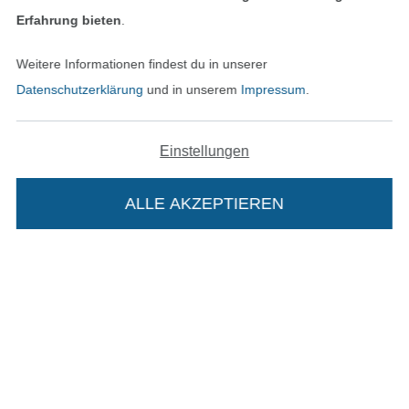
Unsere Versandpartner
Erfahrung bieten
.
Weitere Informationen findest du in unserer
Datenschutzerklärung
und in unserem
Impressum
.
In den deutschen Shop wechseln (aktuell gewählt
Einstellungen
Impressum
ALLE AKZEPTIEREN
In deinen Warenkorb
AGB
Datenschutz
Widerrufsrecht
Kontakt