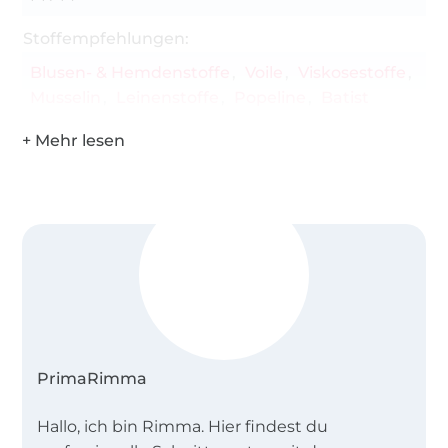
Stoffempfehlungen:
Blusen- & Hemdenstoffe
Voile
Viskosestoffe
Musselin
Leinenstoffe
Popeline
Batist
PrimaRimma
Hallo, ich bin Rimma. Hier findest du