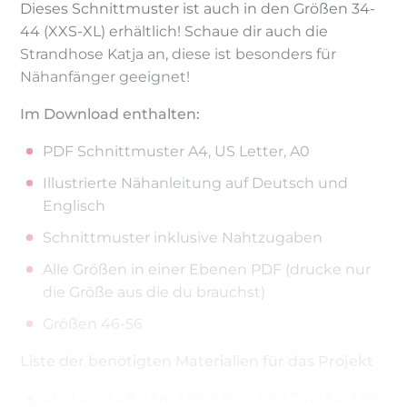
Dieses Schnittmuster ist auch in den Größen 34-
44 (XXS-XL) erhältlich! Schaue dir auch die
Strandhose Katja an, diese ist besonders für
Nähanfänger geeignet!
Im Download enthalten:
PDF Schnittmuster A4, US Letter, A0
Illustrierte Nähanleitung auf Deutsch und
Englisch
Schnittmuster inklusive Nahtzugaben
Alle Größen in einer Ebenen PDF (drucke nur
die Größe aus die du brauchst)
Größen 46-56
Liste der benötigten Materialien für das Projekt
46-2,4m / 48-2,5m / 50-2,6m / 52-2,7m / 54-2,8m