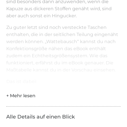
sind besonders dann anzuwenden, wenn die
Kapuze aus dickeren Stoffen genäht wird, sind
aber auch sonst ein Hingucker.
Zu guter letzt sind noch versteckte Taschen
enthalten, die in der seitlichen Teilung eingenäht
werden können. „Wattebausch“ kannst du nach
Konfektionsgröße nähen das eBook enthält
zudem ein Echtheitsgrößensystem. Wie das
funktioniert, erfährst du im eBook genauer. Die
Maßtabelle kannst du in der Vorschau einsehen.
Das ist dabei:
Schnittmuster zum Drucken im A4 Format im
ebook
viele detailierte bebilderte Anleitungen
Alle Details auf einen Blick
A0 Schnittmuster