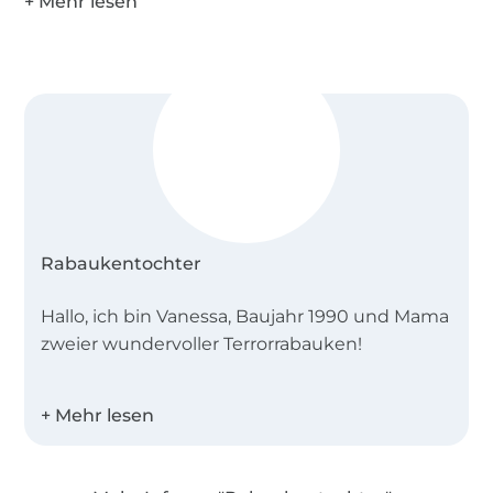
ggf. Tüddelkram
Rabaukentochter
Hallo, ich bin Vanessa, Baujahr 1990 und Mama
zweier wundervoller Terrorrabauken!
Seit meine Tochter auf der Welt ist, habe ich
das Nähen für mich lieb gewonnen. Bereits
kurze Zeit später habe ich das Designen von
Schnitten für mich entdeckt und diese