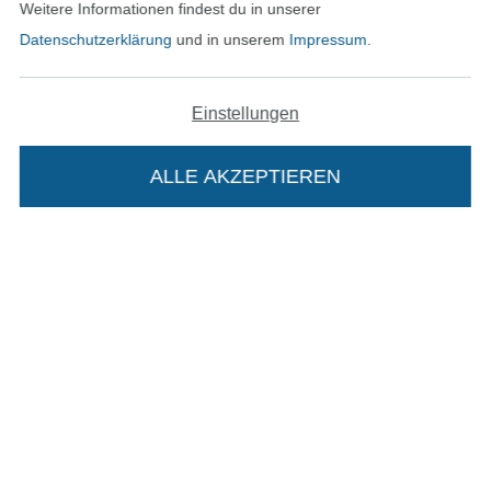
Weitere Informationen findest du in unserer
Datenschutzerklärung
und in unserem
Impressum
.
In den deutschen Shop wechseln (aktuell gewählt
Einstellungen
Impressum
ALLE AKZEPTIEREN
In deinen Warenkorb
AGB
Datenschutz
Widerrufsrecht
Kontakt
Bestellung widerrufen