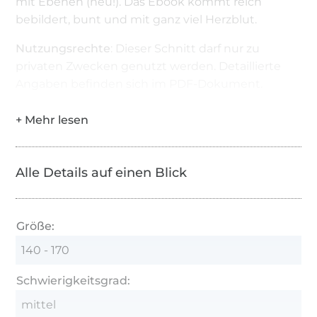
mit Ebenen (neu!). Das Ebook kommt reich
bebildert, bunt und mit ganz viel Herzblut.
Nutzungsrechte
: Dieser Schnitt darf nur zu
privaten Zwecken genutzt werden. Detaillierte
Angaben befinden sich im PDF-Dokument.
Alle Details auf einen Blick
Größe:
140 - 170
Schwierigkeitsgrad:
mittel