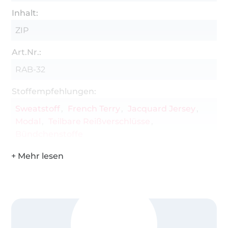
Inhalt:
ZIP
Art.Nr.:
RAB-32
Stoffempfehlungen:
Sweatstoff
French Terry
Jacquard Jersey
Modal
Teilbare Reißverschlüsse
Bündchenstoffe