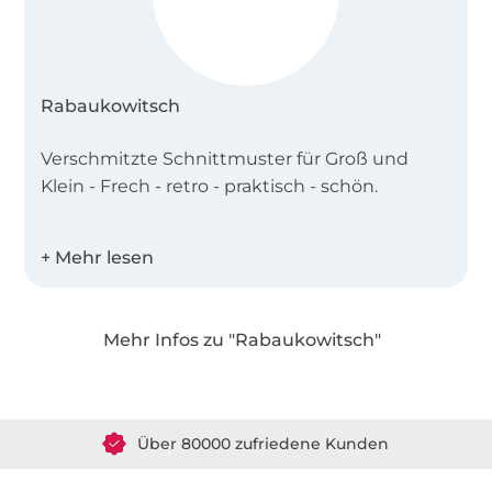
Rabaukowitsch
Verschmitzte Schnittmuster für Groß und
Klein - Frech - retro - praktisch - schön.
Hier findest du keine langweiligen Basic-
Schnitte, dafür aber absolut Einzigartiges und
Wandelbares für den Alltag, für Draußen, zum
Toben, zum Faulenzen oder für den
Mehr Infos zu "Rabaukowitsch"
besonderen Anlass.
Über 1.8 Millionen Meter Stoff versandfertig
Rabaukowitsch ist eine Hommage an alle
Über 80000 zufriedene Kunden
Kinder. Die großen und die kleinen.
36 Jahre Erfahrung