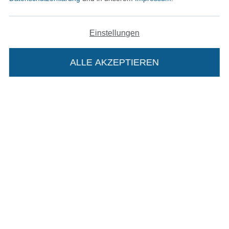
Impressum
AGB
Einstellungen
Datenschutz
ALLE AKZEPTIEREN
In deinen Warenkorb
Widerrufsrecht
Kontakt
Bestellung widerrufen
Finde mehr Inspiration