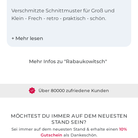
Verschmitzte Schnittmuster für Groß und
Klein - Frech - retro - praktisch - schön.
Hier findest du keine langweiligen Basic-
Schnitte, dafür aber absolut Einzigartiges und
Wandelbares für den Alltag, für Draußen, zum
Toben, zum Faulenzen oder für den
Mehr Infos zu "Rabaukowitsch"
besonderen Anlass.
Über 1.8 Millionen Meter Stoff versandfertig
Rabaukowitsch ist eine Hommage an alle
Über 80000 zufriedene Kunden
Kinder. Die großen und die kleinen.
36 Jahre Erfahrung
MÖCHTEST DU IMMER AUF DEM NEUESTEN
STAND SEIN?
Sei immer auf dem neuesten Stand & erhalte einen
10%
Gutschein
als Dankeschön.