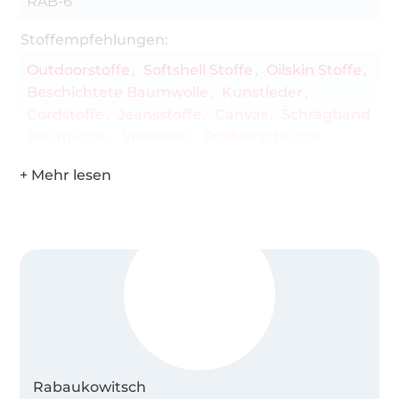
RAB-6
Schnittmuster in A4 und A0-Datei
Stoffempfehlungen:
Outdoorstoffe
Softshell Stoffe
Oilskin Stoffe
Beschichtete Baumwolle
Kunstleder
Cordstoffe
Jeansstoffe
Canvas
Schrägband
Baumwolle
Vlieseline
Reißverschlüsse
Rabaukowitsch