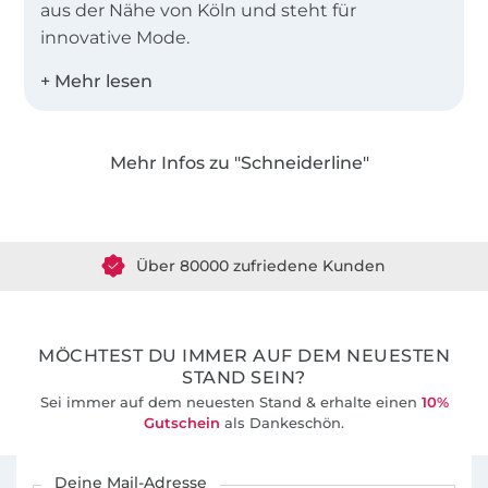
aus der Nähe von Köln und steht für
innovative Mode.
Als 3fache Mutter kenne ich die Bedürfnisse
der Kinder und vereine dies in meinen
Schnittmustern. Neben bequemen und
Mehr Infos zu "Schneiderline"
schnell genähten Basic-Schnitten, die immer
Über 1.8 Millionen Meter Stoff versandfertig
mit dem gewissen Extra ausgestattet sind,
gibt es viele Schnitte mit denen Du
Über 80000 zufriedene Kunden
Kindermode nähen kannst, die „wie gekauft“
aussieht.
36 Jahre Erfahrung
Dich erwarten professionelle Schnittmuster,
MÖCHTEST DU IMMER AUF DEM NEUESTEN
die von einem großen Team von
STAND SEIN?
Probenäherinnen auf Passform und
Sei immer auf dem neuesten Stand & erhalte einen
10%
Alltagstauglichkeit getestet wurden. Die
Gutschein
als Dankeschön.
Schnittmuster enthalten meist
Für den Stoffe Hemmers Newsletter anmelden
verschiedenen Varianten, so dass Du Deiner
Deine Mail-Adresse