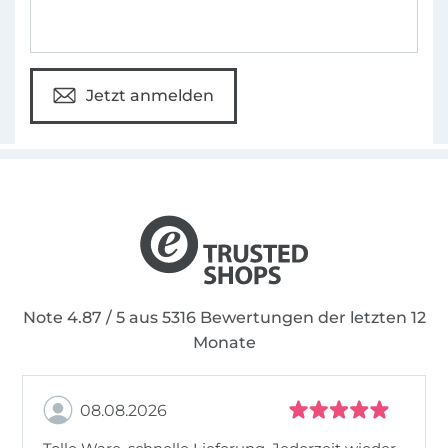
Kreativität und Deinem eigenen Style immer
wieder freien Lauf lassen kannst.
Die Anleitungen sind sehr detailliert
Jetzt anmelden
beschrieben und enthalten vielen Fotos, so
dass auch Anfänger problemlos ans Ziel
gelangen.
In jedem Ebook steckt eine Menge Herzblut!
Das Nähen ist nicht nur ein Hobby. Es ist eine
Leidenschaft, die uns alle verbindet.
Note 4.87 / 5 aus 5316 Bewertungen der letzten 12
Monate
08.08.2026