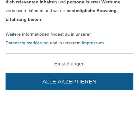
dich relevanten Inhalten
und
personalisierter Werbung
verbessern können und wir dir
bestmögliche Browsing-
Erfahrung bieten
.
Unsere Versandpartner
Weitere Informationen findest du in unserer
Datenschutzerklärung
und in unserem
Impressum
.
In den deutschen Shop wechseln (aktuell gewählt
Einstellungen
Impressum
ALLE AKZEPTIEREN
In deinen Warenkorb
AGB
Datenschutz
Widerrufsrecht
Kontakt