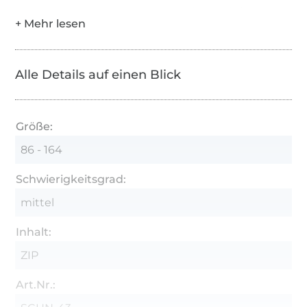
kommezielle Nutzung des Schnittes wird
untersagt. Eine gewerbliche Nutzung ist mit
entsprechender Gewerbelizenz erlaubt.
Alle Details auf einen Blick
Größe:
86 - 164
Schwierigkeitsgrad:
mittel
Inhalt:
ZIP
Art.Nr.: