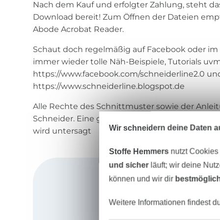
Nach dem Kauf und erfolgter Zahlung, steht da
Download bereit! Zum Öffnen der Dateien empf
Abode Acrobat Reader.
Schaut doch regelmäßig auf Facebook oder im Bl
immer wieder tolle Näh-Beispiele, Tutorials uvm.
https://www.facebook.com/schneiderline2.0 un
https://www.schneiderline.blogspot.de
Alle Rechte des Schnittmuster sowie der Anleit
Schneider. Eine gewerbliche sowie kommeziell
Wir schneidern deine Daten au
wird untersagt
Stoffe Hemmers
nutzt Cookies
und sicher
läuft; wir deine Nut
können und wir dir
bestmöglich
Weitere Informationen findest d