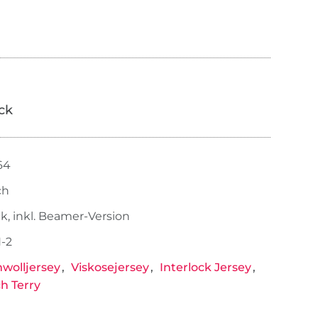
ick
64
ch
ck, inkl. Beamer-Version
-2
wolljersey
Viskosejersey
Interlock Jersey
h Terry