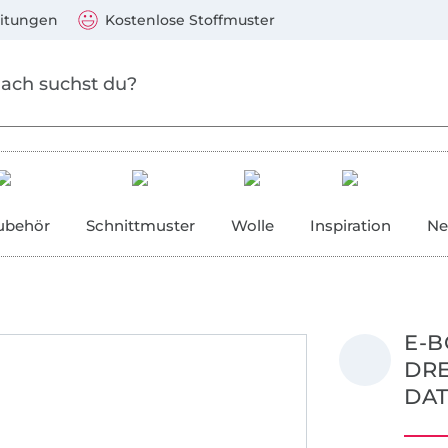
Zum Hauptinhalt springen
Weiter zur Suche
)
Visa, Mastercard, PayPal, Giropay, Kauf auf Rechnung, V
eitungen
Kostenlose Stoffmuster
ubehör
Schnittmuster
Wolle
Inspiration
Ne
E-B
DRE
DAT