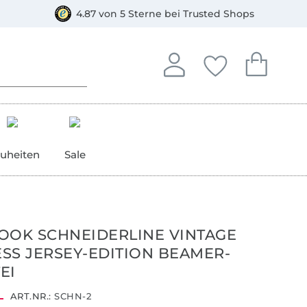
orkasse
4.87 von 5 Sterne bei Trusted Shops
In deinem Konto anmelden o
Du hast keine Artike
Du hast kein
Anmelden
Deine Favorite
Dein W
uheiten
Sale
OOK SCHNEIDERLINE VINTAGE
SS JERSEY-EDITION BEAMER-
EI
ART.NR.:
SCHN-2