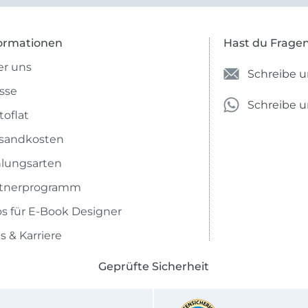
ormationen
Hast du Frage
r uns
Schreibe u
sse
Schreibe 
toflat
sandkosten
lungsarten
rtnerprogramm
os für E-Book Designer
s & Karriere
Geprüfte Sicherheit