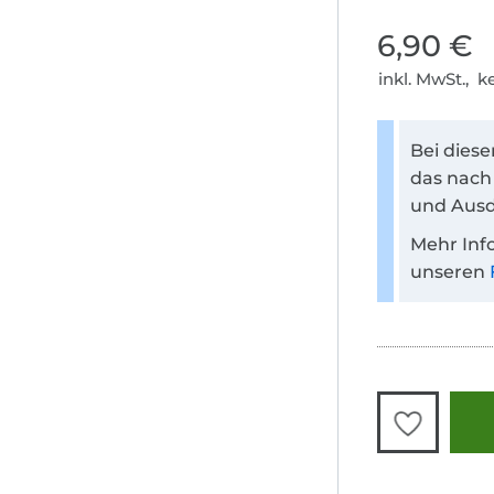
6,90 €
inkl. MwSt., 
Bei dies
das nach
und Ausd
Mehr Inf
unseren