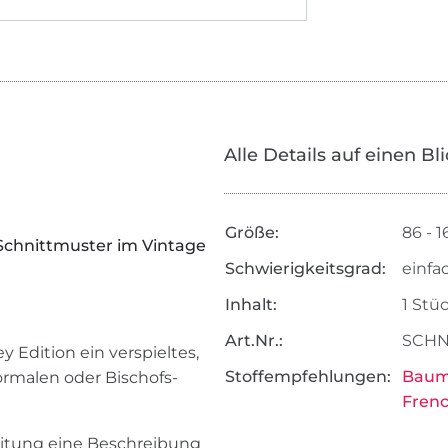
Alle Details auf einen Bl
Größe:
86 - 1
 Schnittmuster im Vintage
Schwierigkeitsgrad:
einfa
Inhalt:
1 Stü
Art.Nr.:
SCHN
 Edition ein verspieltes,
Stoffempfehlungen:
Baum
rmalen oder Bischofs-
Frenc
leitung eine Beschreibung