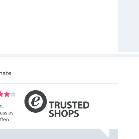
ut! Das Nähen
chaft, die uns
nate
t.
ass es
offen
gestreift
rt, dass