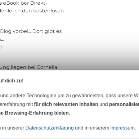
s eBook per Direkt-
ehle ich den kostenlosen
og vorbei... Dort gibt es
..
d
ung liegen bei Cornelia
e Nutzung des Schnittes
f dich zu!
 und andere Technologien um zu gewährleisten, dass unsere 
zererfahrung mit
für dich relevanten Inhalten
und
personalisi
Schneiderline
e Browsing-Erfahrung bieten
.
u in unserer
Datenschutzerklärung
und in unserem
Impressum
.
Schneiderline
ist ein kleines, kreatives La
von Köln und steht für innovative Mode.