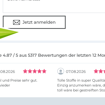
In jedem Ebook steckt eine Menge Herzbl
ist nicht nur ein Hobby. Es ist eine Leidens
alle verbindet.
Jetzt anmelden
e 4.87 / 5 aus 5317 Bewertungen der letzten 12 Mo
.08.2026
07.08.2026
 und Preise sehr gut.
Tolle Stoffe in super Qualitä
wieder
Einzig anzumerken wäre, d
toll wäre bei gestreiften St
vielleicht längs- oder- quer
anzugeben. Mir ist es passie
ich nicht genug über die ...