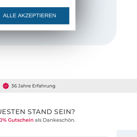
se der Kinder
ALLE AKZEPTIEREN
rn. Neben
hnitten, die
t sind, gibt es
nähen kannst,
r, die von
 auf Passform
Die
36 Jahre Erfahrung
enen Varianten,
 eigenen Style
ESTEN STAND SEIN?
chrieben und
0% Gutschein
als Dankeschön.
änger problemlos