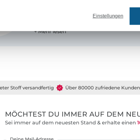
Als 3fache Mutter kenne ich die Bedürfnis
Einstellungen
und vereine dies in meinen Schnittmuste
bequemen und schnell genähten Basic-Sc
immer mit dem gewissen Extra ausgestatte
viele Schnitte mit denen Du Kindermode 
die „wie gekauft“ aussieht.
Dich erwarten professionelle Schnittmuste
einem großen Team von Probenäherinnen
und Alltagstauglichkeit getestet wurden. 
eter Stoff versandfertig
Über 80000 zufriedene Kunden
Schnittmuster enthalten meist verschied
so dass Du Deiner Kreativität und Deinem
immer wieder freien Lauf lassen kannst.
MÖCHTEST DU IMMER AUF DEM NEU
Die Anleitungen sind sehr detailliert bes
Sei immer auf dem neuesten Stand & erhalte einen
1
enthalten vielen Fotos, so dass auch Anf
ans Ziel gelangen.
Deine Mail-Adresse