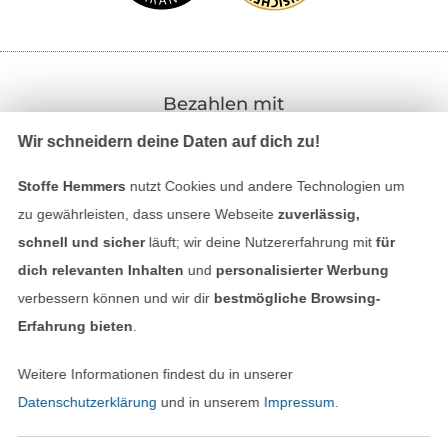
Bezahlen mit
Wir schneidern deine Daten auf dich zu!
Stoffe Hemmers
nutzt Cookies und andere Technologien um
zu gewährleisten, dass unsere Webseite
zuverlässig,
schnell und sicher
läuft; wir deine Nutzererfahrung mit
für
dich relevanten Inhalten
und
personalisierter Werbung
Unsere Versandpartner
verbessern können und wir dir
bestmögliche Browsing-
Erfahrung bieten
.
Weitere Informationen findest du in unserer
Datenschutzerklärung
und in unserem
Impressum
.
In den deutschen Shop wechseln (aktuell gewählt