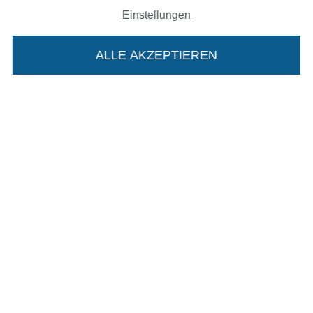
Impressum
Einstellungen
AGB
ALLE AKZEPTIEREN
In deinen Warenkorb
Datenschutz
Widerrufsrecht
Kontakt
Bestellung widerrufen
Finde mehr Inspiration