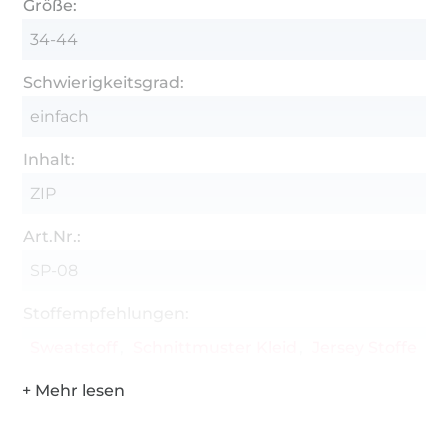
Größe:
34-44
Schwierigkeitsgrad:
einfach
Inhalt:
ZIP
Art.Nr.:
SP-08
Stoffempfehlungen:
Sweatstoff
Schnittmuster Kleid
Jersey Stoffe