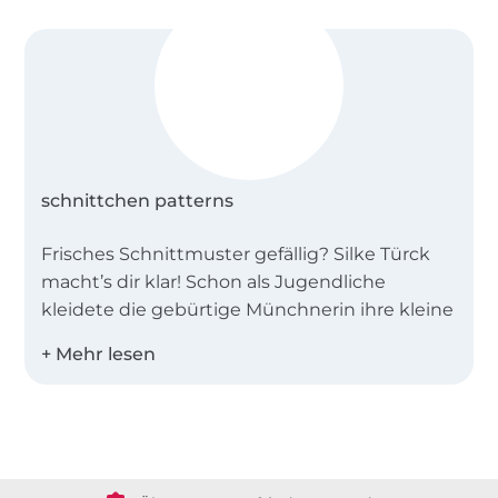
schnittchen patterns
Frisches Schnittmuster gefällig? Silke Türck
macht’s dir klar! Schon als Jugendliche
kleidete die gebürtige Münchnerin ihre kleine
Schwester mit Eigenkreationen ein, holte sich
später als kreativer Kopf einen Abschluss in
Kunstgeschichte.
Über 1.8 Millionen Meter Stoff versandfertig
Weil Silke aber stets händeringend auf der
Suche nach frischen Schnitten mit dem
Über 80000 zufriedene Kunden