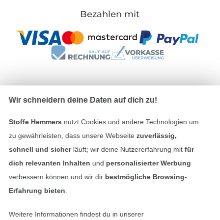
Bezahlen mit
Unsere Versandpartner
Wir schneidern deine Daten auf dich zu!
Stoffe Hemmers
nutzt Cookies und andere Technologien um
zu gewährleisten, dass unsere Webseite
zuverlässig,
schnell und sicher
läuft; wir deine Nutzererfahrung mit
für
In den deutschen Shop wechseln (aktuell gewählt
dich relevanten Inhalten
und
personalisierter Werbung
verbessern können und wir dir
bestmögliche Browsing-
Impressum
Erfahrung bieten
.
AGB
Weitere Informationen findest du in unserer