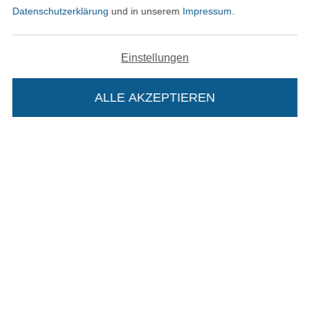
Datenschutzerklärung
und in unserem
Impressum
.
Datenschutz
Widerrufsrecht
Einstellungen
Kontakt
ALLE AKZEPTIEREN
In deinen Warenkorb
Bestellung widerrufen
Finde mehr Inspiration