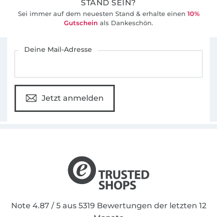
STAND SEIN?
Die Ebooks zum Download beinhalten in der
Sei immer auf dem neuesten Stand & erhalte einen
10%
Regel die Größen 34-50, eine bebilderte
Gutschein
als Dankeschön.
Nähanleitung und einen A0 Schnitt, den du
Für den Stoffe Hemmers Newsletter anmelden
dir in einem Copyshop ausdrucken kannst.
Deine Mail-Adresse
Ich freue mich über dein Interesse und
wünschen dir viel Spaß beim Nähen!
Jetzt anmelden
Note 4.87 / 5 aus 5319 Bewertungen der letzten 12