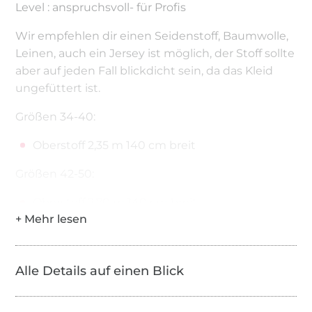
Level : anspruchsvoll- für Profis
Wir empfehlen dir einen Seidenstoff, Baumwolle,
Leinen, auch ein Jersey ist möglich, der Stoff sollte
aber auf jeden Fall blickdicht sein, da das Kleid
ungefüttert ist.
Größen 34-40:
Oberstoff 2,35 m 140 cm breit
Größen 42-50:
Oberstoff 2,70 m 140 cm breit
Größen 34-50:
Einlage 0,55 m 90 cm breit
Alle Details auf einen Blick
Knöpfe 13 Stück 10 mm Durchmesser