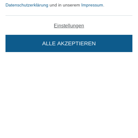
Datenschutzerklärung
und in unserem
Impressum
.
In den deutschen Shop wechseln (aktuell gewählt
Einstellungen
Impressum
ALLE AKZEPTIEREN
In deinen Warenkorb
AGB
Datenschutz
Widerrufsrecht
Kontakt
Bestellung widerrufen
Finde mehr Inspiration