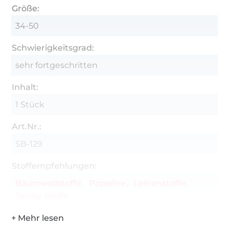
Größe:
34-50
Schwierigkeitsgrad:
sehr fortgeschritten
Inhalt:
1 Stück
Art.Nr.:
SB-129
Stoffempfehlungen:
Baumwollstoffe
Popeline
Leinenstoffe
Jersey Stoffe