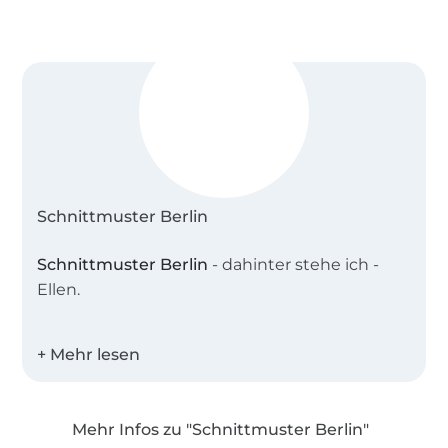
Schnittmuster Berlin
Schnittmuster Berlin
- dahinter stehe ich -
Ellen.
Ich bin gebürtige Berlinerin und absolvierte
meine Ausbildung zur Modedesignerin am
Lette-Verein. Nach vielen Jahren in der
Modewelt , ging ich 2008 mit der
Mehr Infos zu "Schnittmuster Berlin"
Schnittmacher GbR den großen Schritt in die