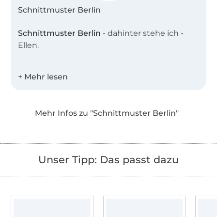
Schnittmuster Berlin
Schnittmuster Berlin
- dahinter stehe ich -
Ellen.
Ich bin gebürtige Berlinerin und absolvierte
meine Ausbildung zur Modedesignerin am
Lette-Verein. Nach vielen Jahren in der
Modewelt , ging ich 2008 mit der
Mehr Infos zu "Schnittmuster Berlin"
Schnittmacher GbR den großen Schritt in die
Selbstständigkeit, einige Jahre später folgte
Schnittmuster Berlin. Ich liebe Kleidung, die
selbstverständlich ist, aber nicht langweilig,
Unser Tipp: Das passt dazu
die über alle Größen eine gute Passform
bietet und immer mit einem besonderen
Detail überrascht.
Die Ebooks zum Download beinhalten in der