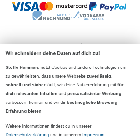
Unsere Versandpartner
Wir schneidern deine Daten auf dich zu!
Stoffe Hemmers
nutzt Cookies und andere Technologien um
zu gewährleisten, dass unsere Webseite
zuverlässig,
schnell und sicher
läuft; wir deine Nutzererfahrung mit
für
In den deutschen Shop wechseln (aktuell gewählt
dich relevanten Inhalten
und
personalisierter Werbung
Impressum
verbessern können und wir dir
bestmögliche Browsing-
Erfahrung bieten
.
AGB
Weitere Informationen findest du in unserer
Datenschutz
Datenschutzerklärung
und in unserem
Impressum
.