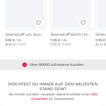
Regel die Größen 34-50, eine bebilderte
Nähanleitung und einen A0 Schnitt, den du
dir in einem Copyshop ausdrucken kannst.
Ich freue mich über dein Interesse und
wünschen dir viel Spaß beim Nähen!
Jeansstoff uni, dunkelblau
Jeansstoff leicht Uni, dunkelblau
9,95 € / m
11,95 € / m
11,95 €
(6,63 € / 1 m²)
(7,97 € / 1 m²)
(8,24 €
Über 1.8 Millionen Meter Stoff versandfertig
Über 80000 zufriedene Kunden
36 Jahre Erfahrung
MÖCHTEST DU IMMER AUF DEM NEUESTEN
STAND SEIN?
Sei immer auf dem neuesten Stand & erhalte einen
10%
Gutschein
als Dankeschön.