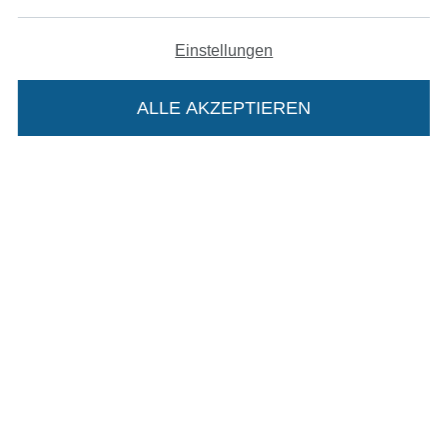
Widerrufsrecht
Einstellungen
Kontakt
ALLE AKZEPTIEREN
In deinen Warenkorb
Bestellung widerrufen
Finde mehr Inspiration