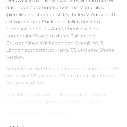
Der Overall Ulani ist ein weiteres Schnittmuster,
das in der Zusammenarbeit mit Manu, alias
@emilea entstanden ist. Die tiefen V-Ausschnitte
im Vorder- und Rückenteil fallen bei dem
Jumpsuit sofort ins Auge, ebenso wie die
körpernahe Passform durch Taillen und
Brustabnäher. Wir haben den Overall mit 3
Längen ausgestattet - lang, 7/8 und eine Shorts
Version.
Seitenlänge der Hose in der langen Variante = 107
cm, in der 7/8 Variante = 91 cm und in der Shorts
Variante = 45 cm.
Erhältlich als Ebook, als Beamerdatei und als
Einzel- und Mehrgrößenschnitt von 34-50
Level: mittel - für Erfahrene