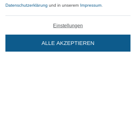
Datenschutzerklärung
und in unserem
Impressum
.
In den deutschen Shop wechseln (aktuell gewählt
Einstellungen
Impressum
ALLE AKZEPTIEREN
In deinen Warenkorb
AGB
Datenschutz
Widerrufsrecht
Kontakt
Bestellung widerrufen