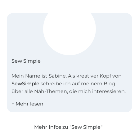
Stoffschere
Nadel & Faden
Sew Simple
Mein Name ist Sabine. Als kreativer Kopf von
SewSimple
schreibe ich auf meinem Blog
über alle Näh-Themen, die mich interessieren.
Zusammen mit meinem Team entwerfe ich
einfache Schnitte für Groß und Klein,
besonders gerne auch Schnittmuster in
Mehr Infos zu "Sew Simple"
großen Größen und für Näh-Anfänger.
Über 1.8 Millionen Meter Stoff versandfertig