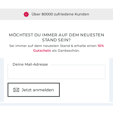
Was das Nähen für mich so spannend macht?
Über 80000 zufriedene Kunden
Dass es immer Neues zu entdecken gibt. Ich
liebe es, mich kopfüber in meine Näh-
36 Jahre Erfahrung
Abenteuer zu stürzen – und meine Erlebnisse
mit meinen Lesern zu teilen.
MÖCHTEST DU IMMER AUF DEM NEUESTEN
STAND SEIN?
Sei immer auf dem neuesten Stand & erhalte einen
10%
Gutschein
als Dankeschön.
Für den Stoffe Hemmers Newsletter anmelden
Deine Mail-Adresse
Jetzt anmelden