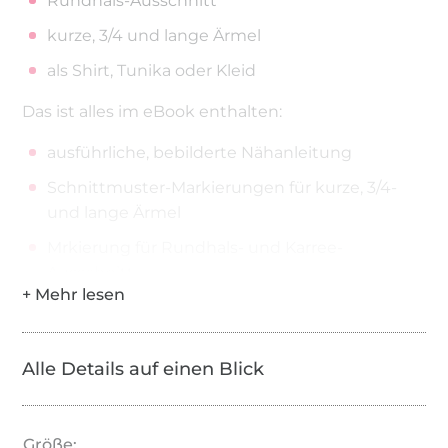
Rundhals-Ausschnitt
kurze, 3/4 und lange Ärmel
als Shirt, Tunika oder Kleid
Das ist alles im eBook enthalten:
ausführliche, bebilderte Nähanleitung
Schnittmuster-Markierungen für kurze, 3/4-
und lange Ärmel
Mrkierung für Rundhals- und Karree-
Ausschnitt
Schnittmuster in Größe 32 – 60 in A4 und A0
Legepläne für alle Größennester
Alle Details auf einen Blick
Tabellen: Körpermaße, Fertigmaße, Verbräuche
Erfahrungsstufe: für Anfänger geeignet
Größe: