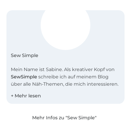
Das ist im eBook enthalten:
ausführliche, bebilderte Nähanleitung
Schnittmuster in A4 (15 Seiten) und A0 (1 Seite)
in S/W zum Selberdrucken
Schnittgrößen 32 – 68
Sew Simple
Schnittmuster mit Ebenenfunktion auf A0 +
A4
Mein Name ist Sabine. Als kreativer Kopf von
SewSimple
schreibe ich auf meinem Blog
über alle Näh-Themen, die mich interessieren.
Zusammen mit meinem Team entwerfe ich
einfache Schnitte für Groß und Klein,
besonders gerne auch Schnittmuster in
Mehr Infos zu "Sew Simple"
großen Größen und für Näh-Anfänger.
Über 1.8 Millionen Meter Stoff versandfertig