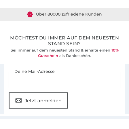
Was das Nähen für mich so spannend macht?
Über 80000 zufriedene Kunden
Dass es immer Neues zu entdecken gibt. Ich
liebe es, mich kopfüber in meine Näh-
36 Jahre Erfahrung
Abenteuer zu stürzen – und meine Erlebnisse
mit meinen Lesern zu teilen.
MÖCHTEST DU IMMER AUF DEM NEUESTEN
STAND SEIN?
Sei immer auf dem neuesten Stand & erhalte einen
10%
Gutschein
als Dankeschön.
Für den Stoffe Hemmers Newsletter anmelden
Deine Mail-Adresse
Jetzt anmelden