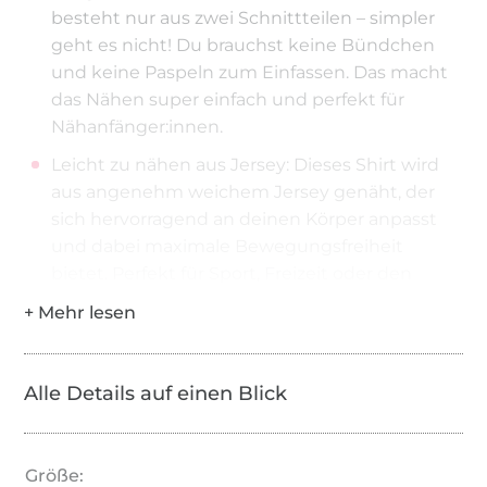
besteht nur aus zwei Schnittteilen – simpler
geht es nicht! Du brauchst keine Bündchen
und keine Paspeln zum Einfassen. Das macht
das Nähen super einfach und perfekt für
Nähanfänger:innen.
Leicht zu nähen aus Jersey: Dieses Shirt wird
aus angenehm weichem Jersey genäht, der
sich hervorragend an deinen Körper anpasst
und dabei maximale Bewegungsfreiheit
bietet. Perfekt für Sport, Freizeit oder den
Alltag.
Perfekt in allen Größen: Das locker
geschnittene Lieblings-Shirt gibt’s in den
Alle Details auf einen Blick
Größen 32 bis 68.
Fröhlich und motivierend: Das Nähen dieses
Shirts ist nicht nur kinderleicht, sondern auch
Größe:
unglaublich befriedigend. In kürzester Zeit