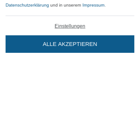
Datenschutzerklärung
und in unserem
Impressum
.
In den deutschen Shop wechseln (aktuell gewählt
Einstellungen
Impressum
ALLE AKZEPTIEREN
In deinen Warenkorb
AGB
Datenschutz
Widerrufsrecht
Kontakt
Bestellung widerrufen
Finde mehr Inspiration