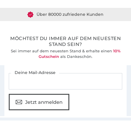
Was das Nähen für mich so spannend macht?
Über 80000 zufriedene Kunden
Dass es immer Neues zu entdecken gibt. Ich
liebe es, mich kopfüber in meine Näh-
36 Jahre Erfahrung
Abenteuer zu stürzen – und meine Erlebnisse
mit meinen Lesern zu teilen.
MÖCHTEST DU IMMER AUF DEM NEUESTEN
STAND SEIN?
Sei immer auf dem neuesten Stand & erhalte einen
10%
Gutschein
als Dankeschön.
Für den Stoffe Hemmers Newsletter anmelden
Deine Mail-Adresse
Jetzt anmelden