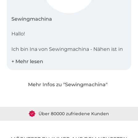
Sewingmachina
Hallo!
Ich bin Ina von Sewingmachina - Nähen ist in
meiner Familie Tradition und so habe ich
schon mit 13 Jahren begonnen zu nähen. Ich
wollte immer die neueste Mode haben, aber
glücklicherweise haben meine Eltern mir die
Mehr Infos zu "Sewingmachina"
nicht (immer) gekauft. So lag es nahe, dass ich
Über 1.8 Millionen Meter Stoff versandfertig
mir die coolen Kleider einfach selbst genäht
habe – und das mache ich voller Leidenschaft
Über 80000 zufriedene Kunden
bis heute so.
36 Jahre Erfahrung
Seit Ende 2020 erstelle ich meine eigenen
Schnittmuster und freue mich riesig, diese