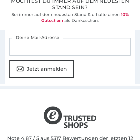
MÖCHTEST DU IMMER AUF DEM NEUESTEN
mit dir teilen zu können!
STAND SEIN?
Sei immer auf dem neuesten Stand & erhalte einen
10%
Mein Fokus liegt auf modernen und einfachen
Gutschein
als Dankeschön.
Schnittmustern, die auch von Anfängern
Für den Stoffe Hemmers Newsletter anmelden
genäht werden können und für ein schnelles
Deine Mail-Adresse
Erfolgserlebnis sorgen.
Wende dich bei Fragen oder Rückmeldungen
jederzeit gerne an mich.
Jetzt anmelden
Mehr Inspiration findest du auch auf meinem
Instagram Account!
Liebe Grüße, Ina
Note 4.87 / 5 aus 5317 Bewertungen der letzten 12