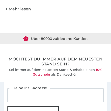
detaillierte Nähanleitung mit vielen Fotos
(anfängertauglich)
viele Designbeispiele als Anregung für eigene
Über 1.8 Millionen Meter Stoff versandfertig
Ideen
Über 80000 zufriedene Kunden
Das Shirt ist für dehnbare Stoffe wie Jersey
ausgelegt.
36 Jahre Erfahrung
MÖCHTEST DU IMMER AUF DEM NEUESTEN
STAND SEIN?
Sei immer auf dem neuesten Stand & erhalte einen
10%
Gutschein
als Dankeschön.
Für den Stoffe Hemmers Newsletter anmelden
Deine Mail-Adresse