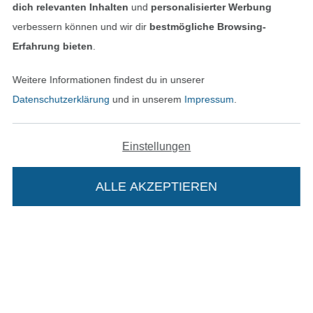
dich relevanten Inhalten
und
personalisierter Werbung
verbessern können und wir dir
bestmögliche Browsing-
Erfahrung bieten
.
In den deutschen Shop wechseln (aktuell gewählt
Weitere Informationen findest du in unserer
Datenschutzerklärung
und in unserem
Impressum
.
Impressum
AGB
Einstellungen
Datenschutz
ALLE AKZEPTIEREN
In deinen Warenkorb
Widerrufsrecht
Kontakt
Bestellung widerrufen