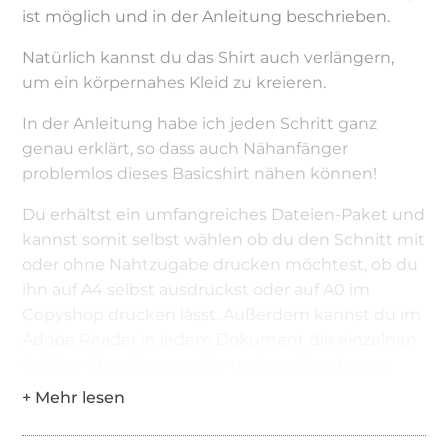
ist möglich und in der Anleitung beschrieben.
Natürlich kannst du das Shirt auch verlängern,
um ein körpernahes Kleid zu kreieren.
In der Anleitung habe ich jeden Schritt ganz
genau erklärt, so dass auch Nähanfänger
problemlos dieses Basicshirt nähen können!
Du erhältst ein umfangreiches Dateien-Paket und
kannst somit selbst wählen ob du den Schnitt mit
oder ohne Nahtzugabe drucken möchtest, ob du
ihn auf A4 selbst ausdruckst oder auf A0 im
Copyshop drucken lässt. Außerdem kannst du im
Adobe Reader in jedem Dokument die einzelnen
Größen über Ebenen ein- und ausblenden, so
dass dir nur die Linien angezeigt werden, die du
wirklich brauchst! Adé Liniensalat!