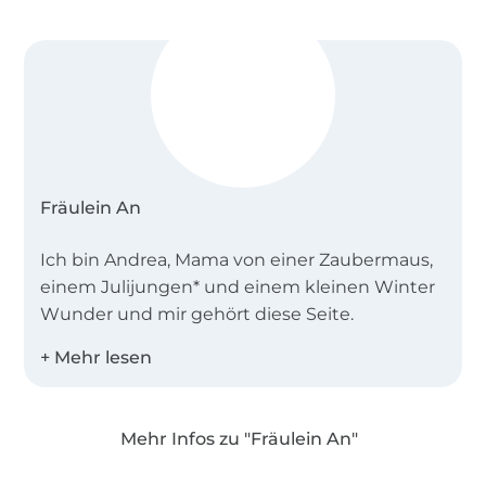
Fräulein An
Ich bin Andrea, Mama von einer Zaubermaus,
einem Julijungen* und einem kleinen Winter
Wunder und mir gehört diese Seite.
Hier findet ihr alles rund um das Thema
Nähen, Plotten, DIY, Stricken, einer Portion
Leben und meinen Handmade Shop.
Mehr Infos zu "Fräulein An"
Über 1.8 Millionen Meter Stoff versandfertig