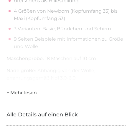
drei Videos als Hilfestellung
4 Größen von Newborn (Kopfumfang 33) bis
Maxi (Kopfumfang 53)
3 Varianten: Basic, Bündchen und Schirm
9 Seiten Beispiele mit Informationen zu Größe
und Wolle
Maschenprobe:
18 Maschen auf 10 cm
Nadelgröße:
Abhängig von der Wolle,
erfahrungsgemäß Ndl 3,0-6,0
Die Anleitung und das fertige Produkt sind nur für
den Privatgebrauch bestimmt und dürfen somit
nur privat genutzt werden. Eine Weitergabe, der
Rausch und Wiederverkauf des Ebooks, oder
Alle Details auf einen Blick
Auszüge davon sind untersagt. Der Verkauf von
fertigen Mützen ist somit ebenso verboten. Das