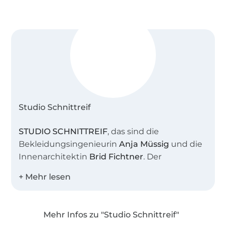
Studio Schnittreif
STUDIO SCHNITTREIF
, das sind die
Bekleidungsingenieurin
Anja Müssig
und die
Innenarchitektin
Brid Fichtner
. Der
gemeinsame Name steht sinnbildlich für
unser Atelier, in dem wir viele kreative
Stunden verbringen. Uns beide verbindet die
Liebe zu schlichter, moderner Mode mit
Mehr Infos zu "Studio Schnittreif"
feinen Details.