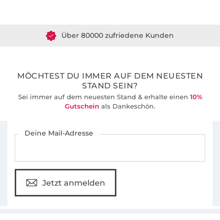
Über 1.8 Millionen Meter Stoff versandfertig
Gemeinsam entwickeln wir seit 2012 gut
Über 80000 zufriedene Kunden
durchdachte Schnittmuster und leicht
verständlichen Anleitungen für Nähanfänger
36 Jahre Erfahrung
und alle, die das Nähen schon lange lieben.
MÖCHTEST DU IMMER AUF DEM NEUESTEN
STAND SEIN?
Sei immer auf dem neuesten Stand & erhalte einen
10%
Gutschein
als Dankeschön.
Für den Stoffe Hemmers Newsletter anmelden
Deine Mail-Adresse
Jetzt anmelden