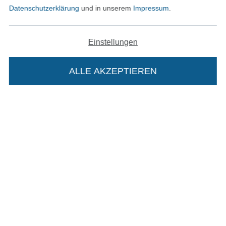
Datenschutzerklärung
und in unserem
Impressum
.
In den deutschen Shop wechseln (aktuell gewählt
Einstellungen
Impressum
ALLE AKZEPTIEREN
In deinen Warenkorb
AGB
Datenschutz
Widerrufsrecht
Kontakt
Bestellung widerrufen
Finde mehr Inspiration