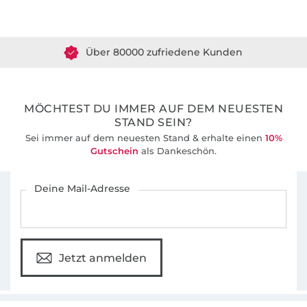
Über 1.8 Millionen Meter Stoff versandfertig
Gemeinsam entwickeln wir seit 2012 gut
Über 80000 zufriedene Kunden
durchdachte Schnittmuster und leicht
verständlichen Anleitungen für Nähanfänger
36 Jahre Erfahrung
und alle, die das Nähen schon lange lieben.
MÖCHTEST DU IMMER AUF DEM NEUESTEN
STAND SEIN?
Sei immer auf dem neuesten Stand & erhalte einen
10%
Gutschein
als Dankeschön.
Für den Stoffe Hemmers Newsletter anmelden
Deine Mail-Adresse
Jetzt anmelden