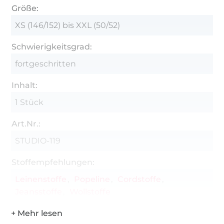
Größe:
die Weitergabe der Anleitung sowie die
Massenproduktion sind NICHT gestattet. Für
XS (146/152) bis XXL (50/52)
eventuelle Fehler in der Anleitung wird keine
Schwierigkeitsgrad:
Haftung übernommen.
fortgeschritten
Inhalt:
1 Stück
Art.Nr.:
STUDIO-119
Stoffempfehlungen:
Leinenstoffe
Popeline
Cordstoffe
Jeansstoffe
Wollstoffe