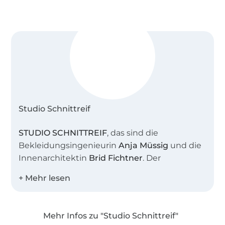
Studio Schnittreif
STUDIO SCHNITTREIF
, das sind die
Bekleidungsingenieurin
Anja Müssig
und die
Innenarchitektin
Brid Fichtner
. Der
gemeinsame Name steht sinnbildlich für
unser Atelier, in dem wir viele kreative
Stunden verbringen. Uns beide verbindet die
Liebe zu schlichter, moderner Mode mit
Mehr Infos zu "Studio Schnittreif"
feinen Details.