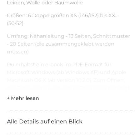
Leinen, Wolle oder Baumwolle
Größen: 6 Doppelgrößen XS (146/152) bis XXL
(50/52)
Umfang: Nähanleitung - 13 Seiten, Schnittmuster
- 20 Seiten (die zusammengeklebt werden
müssen)
Du erhältst ein e-book im PDF-Format für
Microsoft Windows (ab Windows XP) und Apple
Macintosh OS X (ab Version 10.2.0). Zum Öffnen
der Datei wird ein aktueller PDF-Reader benötigt,
z.B. der Adobe Acrobat Reader ab Version 7.0.
Alle Rechte an dieser Anleitung liegen bei Anja
Müssig und Brid Fichtner. Das e-book darf nur für
Alle Details auf einen Blick
den privaten Gebrauch verwendet werden. Es ist
nicht erlaubt das e-book für die Produktion von
Verkaufsartikeln zu verwenden. Das Kopieren und