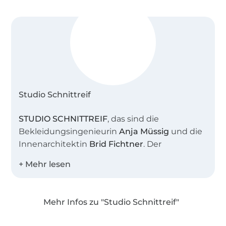
Studio Schnittreif
STUDIO SCHNITTREIF
, das sind die
Bekleidungsingenieurin
Anja Müssig
und die
Innenarchitektin
Brid Fichtner
. Der
gemeinsame Name steht sinnbildlich für
unser Atelier, in dem wir viele kreative
Stunden verbringen. Uns beide verbindet die
Liebe zu schlichter, moderner Mode mit
Mehr Infos zu "Studio Schnittreif"
feinen Details.
Über 1.8 Millionen Meter Stoff versandfertig