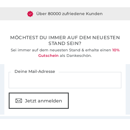
Gemeinsam entwickeln wir seit 2012 gut
Über 80000 zufriedene Kunden
durchdachte Schnittmuster und leicht
verständlichen Anleitungen für Nähanfänger
36 Jahre Erfahrung
und alle, die das Nähen schon lange lieben.
MÖCHTEST DU IMMER AUF DEM NEUESTEN
STAND SEIN?
Sei immer auf dem neuesten Stand & erhalte einen
10%
Gutschein
als Dankeschön.
Für den Stoffe Hemmers Newsletter anmelden
Deine Mail-Adresse
Jetzt anmelden