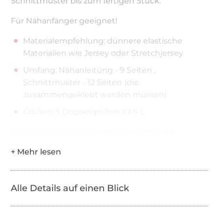
Schnittmuster bis zum fertigen Stück.
Für Nähanfänger geeignet!
Materialempfehlung: dünnere elastische
Materialien wie Jersey oder Stretchjersey
Umfang: Nähanleitung - 9 Seiten ,
Schnittmuster - 12 Seiten (die
zusammengeklebt werden müssen)
Größen: 5 Doppelgrößen XXS-L
Du erhältst ein e-book im PDF-Format für
Microsoft Windows (ab Windows XP) und Apple
Macintosh OS X (ab Version 10.2.0). Zum Öffnen
der Datei wird ein aktueller PDF-Reader benötigt,
z.B. der Adobe Acrobat Reader ab Version 7.0.
Alle Details auf einen Blick
Alle Rechte an dieser Anleitung liegen bei Anja
Müssig und Brid Fichtner. Das e-book darf nur für