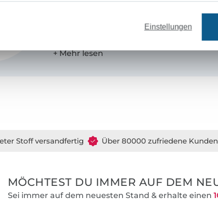
Innenarchitektin
Brid Fichtner
. Der gem
steht sinnbildlich für unser Atelier, in dem 
Einstellungen
kreative Stunden verbringen. Uns beide v
Liebe zu schlichter, moderner Mode mit fe
Gemeinsam entwickeln wir seit 2012 gut 
Schnittmuster und leicht verständlichen 
Nähanfänger und alle, die das Nähen schon
eter Stoff versandfertig
Über 80000 zufriedene Kunden
MÖCHTEST DU IMMER AUF DEM NEU
Sei immer auf dem neuesten Stand & erhalte einen
1