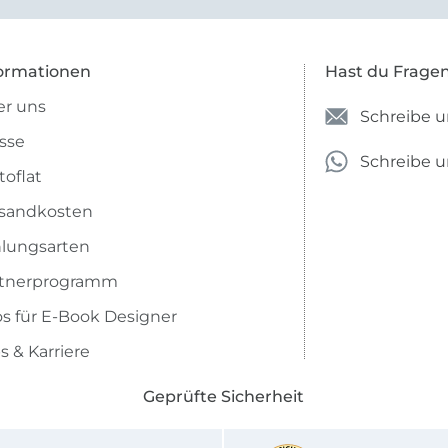
ormationen
Hast du Frage
r uns
Schreibe u
sse
Schreibe 
toflat
sandkosten
lungsarten
rtnerprogramm
os für E-Book Designer
s & Karriere
Geprüfte Sicherheit