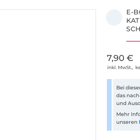
E-B
KAT
SC
7,90 €
inkl. MwSt., 
Bei dies
das nach
und Ausd
Mehr Inf
unseren