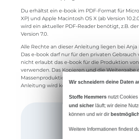
Du erhältst ein e-book im PDF-Format für Mic
XP) und Apple Macintosh OS X (ab Version 10.2.
wird ein aktueller PDF-Reader benötigt, z.B. d
Version 7.0.
Alle Rechte an dieser Anleitung liegen bei Anja
Das e-book darf nur für den privaten Gebrauch
nicht erlaubt das e-book für die Produktion von
verwenden. Das Kopieren und die Weitergabe d
Massenproduktion sind NICHT gestattet. Für ev
Wir schneidern deine Daten au
Anleitung wird keine Haftung übernommen.
Stoffe Hemmers
nutzt Cookies
und sicher
läuft; wir deine Nut
können und wir dir
bestmöglich
Weitere Informationen findest d