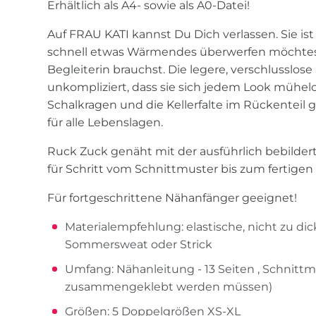
Erhältlich als A4- sowie als A0-Datei!
Auf FRAU KATI kannst Du Dich verlassen. Sie is
schnell etwas Wärmendes überwerfen möchtest
Begleiterin brauchst. Die legere, verschlusslose
unkompliziert, dass sie sich jedem Look mühel
Schalkragen und die Kellerfalte im Rückenteil 
für alle Lebenslagen.
Ruck Zuck genäht mit der ausführlich bebilder
für Schritt vom Schnittmuster bis zum fertigen
Für fortgeschrittene Nähanfänger geeignet!
Materialempfehlung: elastische, nicht zu dick
Sommersweat oder Strick
Umfang: Nähanleitung - 13 Seiten , Schnittmu
zusammengeklebt werden müssen)
Größen: 5 Doppelgrößen XS-XL