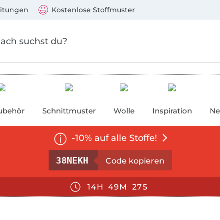
Zum Hauptinhalt springen
Weiter zur Suche
)
Visa, Mastercard, PayPal, Giropay, Kauf auf Rechnung, V
eitungen
Kostenlose Stoffmuster
ubehör
Schnittmuster
Wolle
Inspiration
Ne
-10% auf alle Stoffe!
icht mit anderen Aktionen und Gutscheinen kombin
38NEKH
14
49
26