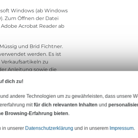
rosoft Windows (ab Windows
0). Zum Öffnen der Datei
er Adobe Acrobat Reader ab
 Müssig und Brid Fichtner.
 verwendet werden. Es ist
 Verkaufsartikeln zu
er Anleitung sowie die
entuelle Fehler in der
f dich zu!
 und andere Technologien um zu gewährleisten, dass unsere 
zererfahrung mit
für dich relevanten Inhalten
und
personalisi
e Browsing-Erfahrung bieten
.
Studio Schnittreif
u in unserer
Datenschutzerklärung
und in unserem
Impressum
.
STUDIO SCHNITTREIF
, das sind die
Bekleidungsingenieurin
Anja Müssig
und 