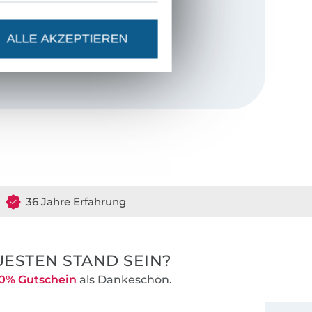
einsame Name
wir viele
ALLE AKZEPTIEREN
erbindet die
inen Details.
durchdachte
Anleitungen für
 lange lieben.
36 Jahre Erfahrung
ESTEN STAND SEIN?
0% Gutschein
als Dankeschön.