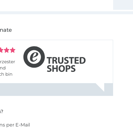
onate
rzester
ch bin
n?
ns per E-Mail