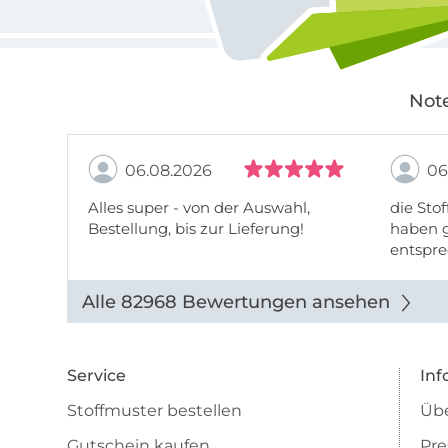
Note
06.08.2026
06
Alles super - von der Auswahl,
die Stof
Bestellung, bis zur Lieferung!
haben g
entspre
werde w
auch di
Alle 82968 Bewertungen ansehen
Service
Inf
Stoffmuster bestellen
Übe
Gutschein kaufen
Pre