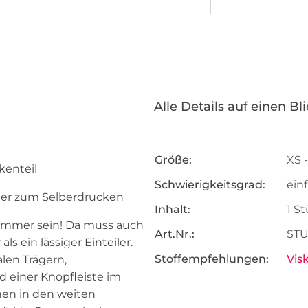
Alle Details auf einen Bl
Größe:
XS 
kenteil
Schwierigkeitsgrad:
ein
ter zum Selberdrucken
Inhalt:
1 S
Sommer sein! Da muss auch
Art.Nr.:
STU
s ein lässiger Einteiler.
Stoffempfehlungen:
Vis
len Trägern,
d einer Knopfleiste im
hen in den weiten