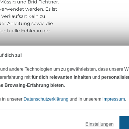
 Müssig und Brid Fichtner.
 verwendet werden. Es ist
 Verkaufsartikeln zu
er Anleitung sowie die
entuelle Fehler in der
f dich zu!
Studio Schnittreif
 und andere Technologien um zu gewährleisten, dass unsere 
zererfahrung mit
für dich relevanten Inhalten
und
personalisi
STUDIO SCHNITTREIF
, das sind die
e Browsing-Erfahrung bieten
.
Bekleidungsingenieurin
Anja Müssig
und 
Innenarchitektin
Brid Fichtner
. Der gem
u in unserer
Datenschutzerklärung
und in unserem
Impressum
.
steht sinnbildlich für unser Atelier, in dem 
kreative Stunden verbringen. Uns beide v
Liebe zu schlichter, moderner Mode mit fe
Einstellungen