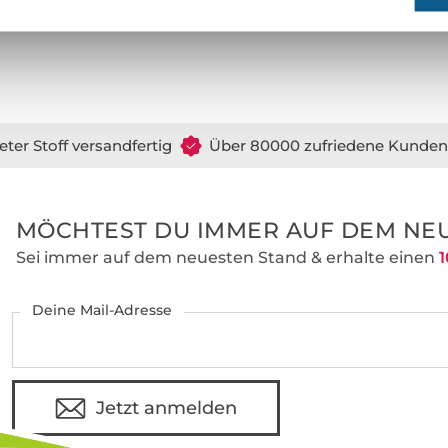
Gemeinsam entwickeln wir seit 2012 gut 
Schnittmuster und leicht verständlichen 
Nähanfänger und alle, die das Nähen schon
eter Stoff versandfertig
Über 80000 zufriedene Kunden
MÖCHTEST DU IMMER AUF DEM NEU
Sei immer auf dem neuesten Stand & erhalte einen
1
Deine Mail-Adresse
Jetzt anmelden