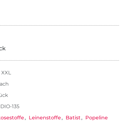
ick
- XXL
fach
tück
DIO-135
kosestoffe
Leinenstoffe
Batist
Popeline