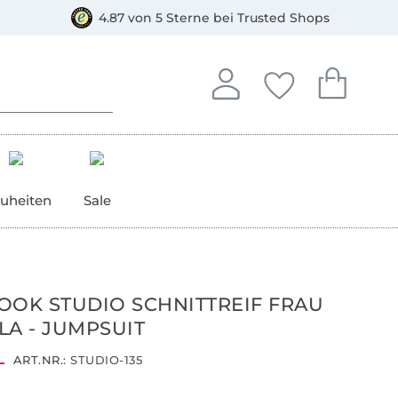
orkasse
4.87 von 5 Sterne bei Trusted Shops
In deinem Konto anmelden o
Du hast keine Artike
Du hast kein
Anmelden
Deine Favorite
Dein W
uheiten
Sale
OOK STUDIO SCHNITTREIF FRAU
LA - JUMPSUIT
ART.NR.:
STUDIO-135