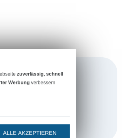
Webseite
zuverlässig, schnell
erter Werbung
verbessern
die
einsame Name
wir viele
erbindet die
inen Details.
ALLE AKZEPTIEREN