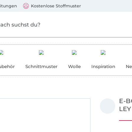
Zum Hauptinhalt springen
Weiter zur Suche
)
Visa, Mastercard, PayPal, Giropay, Kauf auf Rechnung, V
eitungen
Kostenlose Stoffmuster
ubehör
Schnittmuster
Wolle
Inspiration
Ne
E-B
LEY