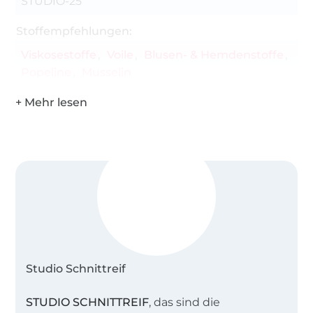
STUDIO-25
Stoffempfehlungen:
Viskosestoffe
Voile
Blusen- & Hemdenstoffe
Popeline
Musselin
Studio Schnittreif
STUDIO SCHNITTREIF
, das sind die