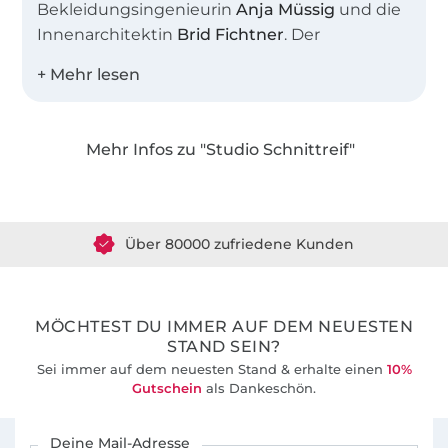
Bekleidungsingenieurin
Anja Müssig
und die
Innenarchitektin
Brid Fichtner
. Der
gemeinsame Name steht sinnbildlich für
unser Atelier, in dem wir viele kreative
Stunden verbringen. Uns beide verbindet die
Liebe zu schlichter, moderner Mode mit
Mehr Infos zu "Studio Schnittreif"
feinen Details.
Über 1.8 Millionen Meter Stoff versandfertig
Gemeinsam entwickeln wir seit 2012 gut
Über 80000 zufriedene Kunden
durchdachte Schnittmuster und leicht
verständlichen Anleitungen für Nähanfänger
36 Jahre Erfahrung
und alle, die das Nähen schon lange lieben.
MÖCHTEST DU IMMER AUF DEM NEUESTEN
STAND SEIN?
Sei immer auf dem neuesten Stand & erhalte einen
10%
Gutschein
als Dankeschön.
Für den Stoffe Hemmers Newsletter anmelden
Deine Mail-Adresse