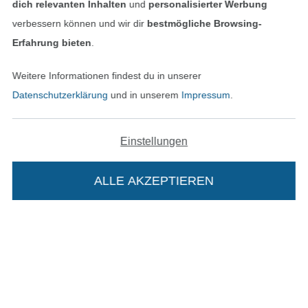
dich relevanten Inhalten
und
personalisierter Werbung
verbessern können und wir dir
bestmögliche Browsing-
Erfahrung bieten
.
Unsere Versandpartner
Weitere Informationen findest du in unserer
Datenschutzerklärung
und in unserem
Impressum
.
In den deutschen Shop wechseln (aktuell gewählt
Einstellungen
Impressum
ALLE AKZEPTIEREN
In deinen Warenkorb
AGB
Datenschutz
Widerrufsrecht
Kontakt