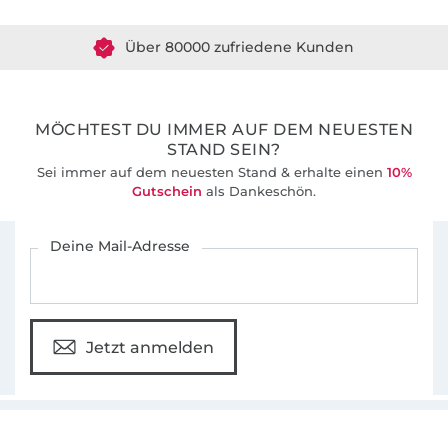
Gemeinsam entwickeln wir seit 2012 gut
Über 80000 zufriedene Kunden
durchdachte Schnittmuster und leicht
verständlichen Anleitungen für Nähanfänger
36 Jahre Erfahrung
und alle, die das Nähen schon lange lieben.
MÖCHTEST DU IMMER AUF DEM NEUESTEN
STAND SEIN?
Sei immer auf dem neuesten Stand & erhalte einen
10%
Gutschein
als Dankeschön.
Für den Stoffe Hemmers Newsletter anmelden
Deine Mail-Adresse
Jetzt anmelden