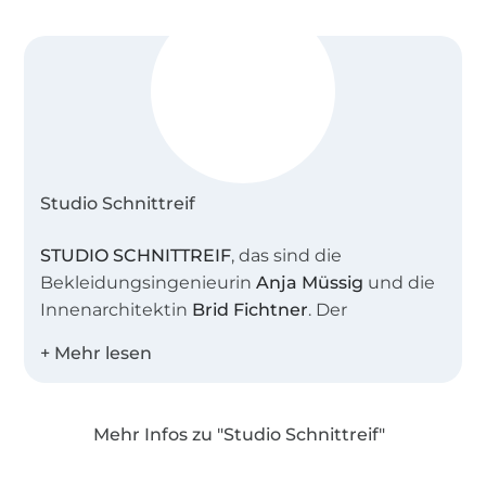
Studio Schnittreif
STUDIO SCHNITTREIF
, das sind die
Bekleidungsingenieurin
Anja Müssig
und die
Innenarchitektin
Brid Fichtner
. Der
gemeinsame Name steht sinnbildlich für
unser Atelier, in dem wir viele kreative
Stunden verbringen. Uns beide verbindet die
Liebe zu schlichter, moderner Mode mit
Mehr Infos zu "Studio Schnittreif"
feinen Details.
Über 1.8 Millionen Meter Stoff versandfertig