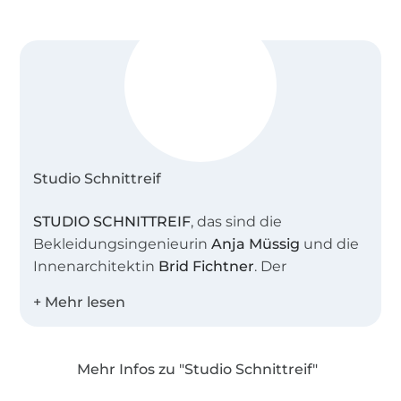
Studio Schnittreif
STUDIO SCHNITTREIF
, das sind die
Bekleidungsingenieurin
Anja Müssig
und die
Innenarchitektin
Brid Fichtner
. Der
gemeinsame Name steht sinnbildlich für
unser Atelier, in dem wir viele kreative
Stunden verbringen. Uns beide verbindet die
Liebe zu schlichter, moderner Mode mit
Mehr Infos zu "Studio Schnittreif"
feinen Details.
Über 1.8 Millionen Meter Stoff versandfertig