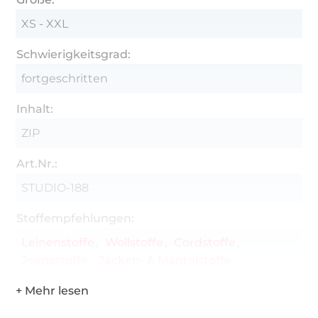
XS - XXL
Schwierigkeitsgrad:
fortgeschritten
Inhalt:
ZIP
Art.Nr.:
STUDIO-188
Stoffempfehlungen:
Leinenstoffe
Wollstoffe
Cordstoffe
Jeansstoffe
Jacken- & Mantelstoffe