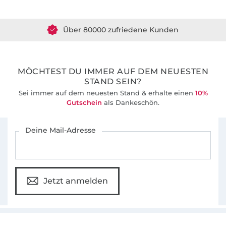
Gemeinsam entwickeln wir seit 2012 gut
Über 80000 zufriedene Kunden
durchdachte Schnittmuster und leicht
verständlichen Anleitungen für Nähanfänger
36 Jahre Erfahrung
und alle, die das Nähen schon lange lieben.
MÖCHTEST DU IMMER AUF DEM NEUESTEN
STAND SEIN?
Sei immer auf dem neuesten Stand & erhalte einen
10%
Gutschein
als Dankeschön.
Für den Stoffe Hemmers Newsletter anmelden
Deine Mail-Adresse
Jetzt anmelden