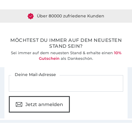
Über 1.8 Millionen Meter Stoff versandfertig
Gemeinsam entwickeln wir seit 2012 gut
durchdachte Schnittmuster und leicht
Über 80000 zufriedene Kunden
verständlichen Anleitungen für Nähanfänger
36 Jahre Erfahrung
und alle, die das Nähen schon lange lieben.
MÖCHTEST DU IMMER AUF DEM NEUESTEN
STAND SEIN?
Sei immer auf dem neuesten Stand & erhalte einen
10%
Gutschein
als Dankeschön.
Für den Stoffe Hemmers Newsletter anmelden
Deine Mail-Adresse
Jetzt anmelden