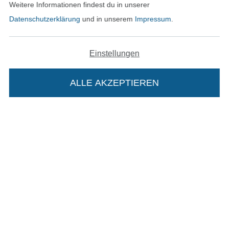
Weitere Informationen findest du in unserer
Datenschutzerklärung
und in unserem
Impressum
.
In den deutschen Shop wechseln (aktuell gewählt
Einstellungen
Impressum
AGB
ALLE AKZEPTIEREN
In deinen Warenkorb
Datenschutz
Widerrufsrecht
Kontakt
Bestellung widerrufen
Finde mehr Inspiration