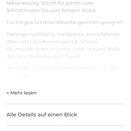
Nähanleitung. Schritt für Schritt vom
Schnittmuster bis zum fertigen Stück.
Für fortgeschrittene Nähanfängerinnen geeignet!
Materialempfehlung: mitteldicke, weich fallende
Web- oder Strickwaren aus z.B. Leinen,
Baumwolle, Jeans, dünnem Cord, Jaquard, Wolle,
dünnem Walk aber auch Sweat
Größen: 6 Doppelgrößen XS (146/152) bis XXL
(50/52)
Umfang: Nähanleitung - 12 Seiten ,
Schnittmuster - 23 Seiten (die
zusammengeklebt werden müssen),
Plotterdatei mit dem Bogen in Originalgröße
Alle Details auf einen Blick
© Alle Rechte an diesem Schnitt liegen bei
STUDIO SCHNITTREIF (Anja Müssig und Brid