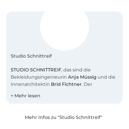
Studio Schnittreif
STUDIO SCHNITTREIF
, das sind die
Bekleidungsingenieurin
Anja Müssig
und die
Innenarchitektin
Brid Fichtner
. Der
gemeinsame Name steht sinnbildlich für
unser Atelier, in dem wir viele kreative
Stunden verbringen. Uns beide verbindet die
Liebe zu schlichter, moderner Mode mit
Mehr Infos zu "Studio Schnittreif"
feinen Details.