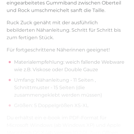
eingearbeitetes Gummiband zwischen Oberteil
und Rock umschmeichelt sanft die Taille.
Ruck Zuck genäht mit der ausführlich
bebilderten Nähanleitung. Schritt für Schritt bis
zum fertigen Stück.
Für fortgeschrittene Näherinnen geeignet!
Materialempfehlung: weich fallende Webware
wie z.B. Viskose oder Double Gauze
Umfang: Nähanleitung - 11 Seiten ,
Schnittmuster - 15 Seiten (die
zusammengeklebt werden müssen)
Größen: 5 Doppelgrößen XS-XL
Du erhältst ein e-book im PDF-Format für
Microsoft Windows (ab Windows XP) und Apple
Macintosh OS X (ab Version 10.2.0). Zum Öffnen