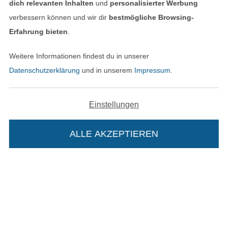
dich relevanten Inhalten
und
personalisierter Werbung
verbessern können und wir dir
bestmögliche Browsing-
Unsere Versandpartner
Erfahrung bieten
.
Weitere Informationen findest du in unserer
Datenschutzerklärung
und in unserem
Impressum
.
In den deutschen Shop wechseln (aktuell gewählt
Einstellungen
Impressum
ALLE AKZEPTIEREN
In deinen Warenkorb
AGB
Datenschutz
Widerrufsrecht
Kontakt