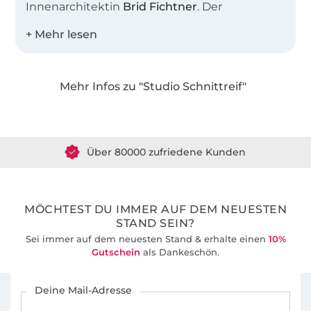
Innenarchitektin
Brid Fichtner
. Der
gemeinsame Name steht sinnbildlich für
unser Atelier, in dem wir viele kreative
Stunden verbringen. Uns beide verbindet die
Liebe zu schlichter, moderner Mode mit
Mehr Infos zu "Studio Schnittreif"
feinen Details.
Über 1.8 Millionen Meter Stoff versandfertig
Gemeinsam entwickeln wir seit 2012 gut
Über 80000 zufriedene Kunden
durchdachte Schnittmuster und leicht
verständlichen Anleitungen für Nähanfänger
36 Jahre Erfahrung
und alle, die das Nähen schon lange lieben.
MÖCHTEST DU IMMER AUF DEM NEUESTEN
STAND SEIN?
Sei immer auf dem neuesten Stand & erhalte einen
10%
Gutschein
als Dankeschön.
Für den Stoffe Hemmers Newsletter anmelden
Deine Mail-Adresse