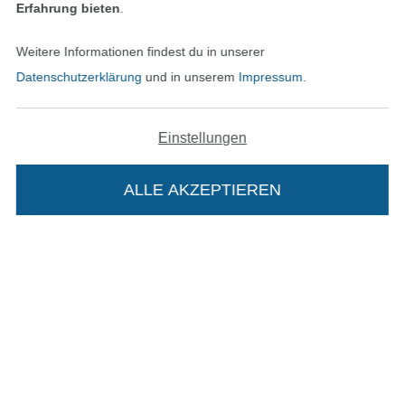
Erfahrung bieten
.
In den deutschen Shop wechseln (aktuell gewählt
Weitere Informationen findest du in unserer
Impressum
Datenschutzerklärung
und in unserem
Impressum
.
AGB
Einstellungen
Datenschutz
ALLE AKZEPTIEREN
In deinen Warenkorb
Widerrufsrecht
Kontakt
Bestellung widerrufen
Finde mehr Inspiration