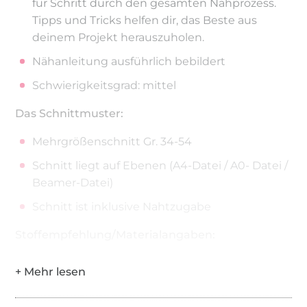
für Schritt durch den gesamten Nähprozess.
Tipps und Tricks helfen dir, das Beste aus
deinem Projekt herauszuholen.
Nähanleitung ausführlich bebildert
Schwierigkeitsgrad: mittel
Das Schnittmuster:
Mehrgrößenschnitt Gr. 34-54
Schnitt liegt auf Ebenen (A4-Datei / A0- Datei /
Beamer-Datei)
Schnitt ist inklusive Nahtzugabe
Stoffempfehlung/Materialangaben:
Für das Unterwäsche-Set empfehlen wir:
Stoffe: Jersey und bi-elastische Materialien, die