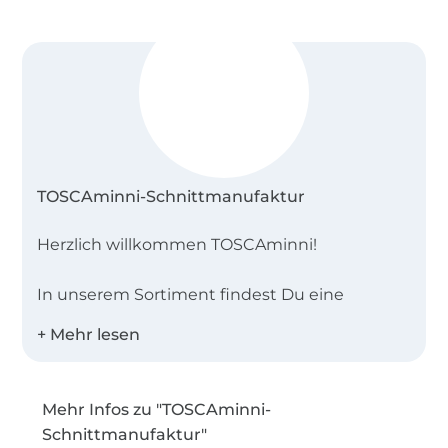
TOSCAminni-Schnittmanufaktur
Herzlich willkommen TOSCAminni!
In unserem Sortiment findest Du eine
vielfältige Auswahl an Schnittmustern, die
viele Stilrichtungen abdecken – von
extravagant über sportlich schlicht bis hin zu
romantisch.
Mehr Infos zu "TOSCAminni-
Schnittmanufaktur"
Egal, ob Du ein Nähanfänger,