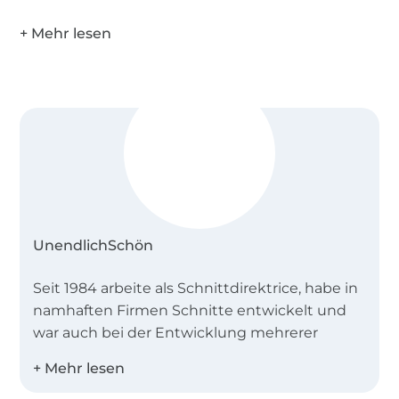
in Ebenen.
Komplett mit Naht - und Saumzugaben für ein
leichteres zuschneiden und nähen.
Ebenfalls ist eine bebilderte Anleitung mit vielen
Tragebeispielen enthalten.
Der Schnitt ist nur für private Nutzung bestimmt,
die gewerbliche Nutzung des Schnittes ist nicht
gestattet. Eine Massenproduktion des Modells ist
nicht erlaubt, es ist ausdrücklich verboten den
UnendlichSchön
Schnitt ohne Erlaubnis weiterzugeben, zu
tauschen und weiterzuverkaufen. Für den
Seit 1984 arbeite als Schnittdirektrice, habe in
Weiterverkauf kann jedoch mit Absprache eine
namhaften Firmen Schnitte entwickelt und
Lizenzvereinbarung erworben werden.
war auch bei der Entwicklung mehrerer
großer Kollektionen maßgeblich beteiligt.
Darüber hinaus habe ich Serienproduktionen