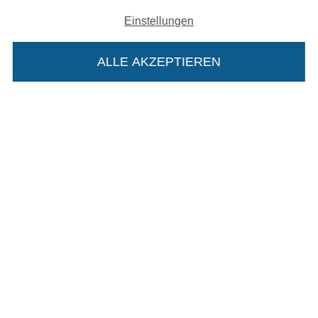
Einstellungen
In den deutschen Shop wechseln (aktuell gewählt
ALLE AKZEPTIEREN
In deinen Warenkorb
Impressum
AGB
Datenschutz
Widerrufsrecht
Kontakt
Bestellung widerrufen