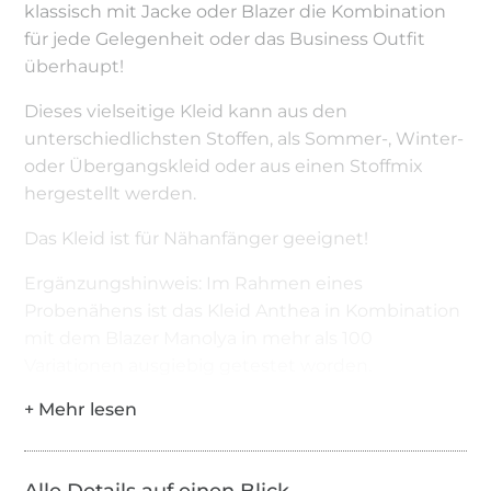
klassisch mit Jacke oder Blazer die Kombination
für jede Gelegenheit oder das Business Outfit
überhaupt!
Dieses vielseitige Kleid kann aus den
unterschiedlichsten Stoffen, als Sommer-, Winter-
oder Übergangskleid oder aus einen Stoffmix
hergestellt werden.
Das Kleid ist für Nähanfänger geeignet!
Ergänzungshinweis: Im Rahmen eines
Probenähens ist das Kleid Anthea in Kombination
mit dem Blazer Manolya in mehr als 100
Variationen ausgiebig getestet worden.
Hier findest du das Add on
E-Book Unendlich
Schön Anthea Add on
.
Fazit: Außer als klassisches Business Outfit wird