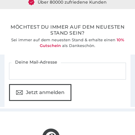
Windschnittich steht für Schnitte ohne
36 Jahre Erfahrung
Schnickschnack, die auch von Anfängern gut
umgesetzt werden können. Sie sind absolut
alltagstauglich und für viele Gelegenheiten
MÖCHTEST DU IMMER AUF DEM NEUESTEN
tragbar.
STAND SEIN?
Sei immer auf dem neuesten Stand & erhalte einen
10%
Gutschein
als Dankeschön.
Das alles steckt auch im Namen.
Wind-
schnitt-ich
Für den Stoffe Hemmers Newsletter anmelden
Deine Mail-Adresse
Jetzt anmelden