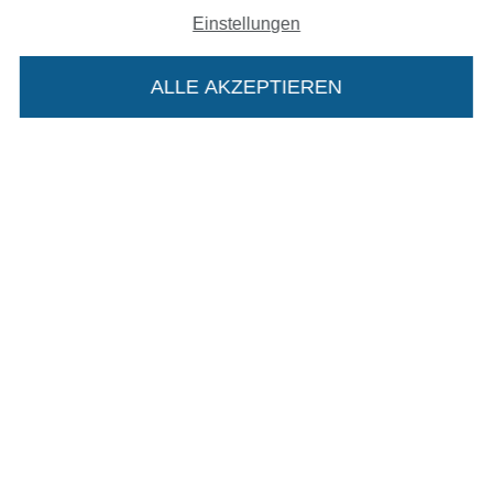
Impressum
Einstellungen
AGB
ALLE AKZEPTIEREN
In deinen Warenkorb
Datenschutz
Widerrufsrecht
Kontakt
Bestellung widerrufen
Finde mehr Inspiration