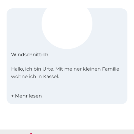
160 cm für Größe L bis XXL
10 cm weiche Bündchenware
Nähmaschine mit Jersey- oder Stretchnadel
Stoffschere
Achtung: Jetzt auch mit A0- und Beamer-Datei!
Windschnittich
Hallo, ich bin Urte. Mit meiner kleinen Familie
wohne ich in Kassel.
Seit 2014 erstelle ich Schnittmuster und E-
Books. Angefangen hat alles mit dem
Sonnenhut. Den hatte ich für meinen Sohn
und seine kleinen Kumpels genäht. Da er so
Über 1.8 Millionen Meter Stoff versandfertig
gut ankam entstand die Idee zum E-Book…
Über 80000 zufriedene Kunden