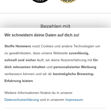
Bezahlen mit
Wir schneidern deine Daten auf dich zu!
Stoffe Hemmers
nutzt Cookies und andere Technologien um
zu gewährleisten, dass unsere Webseite
zuverlässig,
schnell und sicher
läuft; wir deine Nutzererfahrung mit
für
dich relevanten Inhalten
und
personalisierter Werbung
Unsere Versandpartner
verbessern können und wir dir
bestmögliche Browsing-
Erfahrung bieten
.
Weitere Informationen findest du in unserer
Datenschutzerklärung
und in unserem
Impressum
.
In den deutschen Shop wechseln (aktuell gewählt