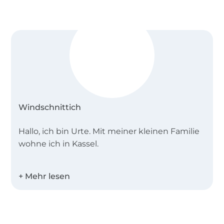
Windschnittich
Hallo, ich bin Urte. Mit meiner kleinen Familie
wohne ich in Kassel.
Seit 2014 erstelle ich Schnittmuster und E-
Books. Angefangen hat alles mit dem
Sonnenhut. Den hatte ich für meinen Sohn
und seine kleinen Kumpels genäht. Da er so
Über 1.8 Millionen Meter Stoff versandfertig
gut ankam entstand die Idee zum E-Book…