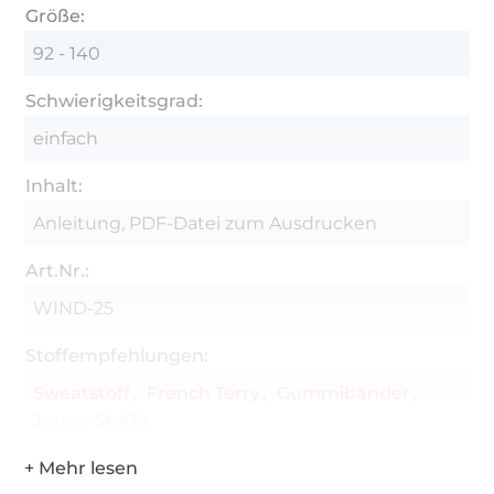
Größe:
Nähmaschine mit Jersey- oder Stretchnadel
92 - 140
Achtung: Jetzt auch als A0- und Beamerdatei
Schwierigkeitsgrad:
erhältlich!
einfach
Inhalt:
Anleitung, PDF-Datei zum Ausdrucken
Art.Nr.:
WIND-25
Stoffempfehlungen:
Sweatstoff
French Terry
Gummibänder
Jersey Stoffe