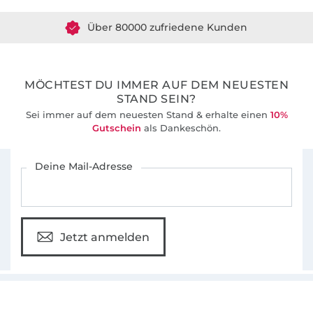
Über 80000 zufriedene Kunden
Windschnittich steht für Schnitte ohne
36 Jahre Erfahrung
Schnickschnack, die auch von Anfängern gut
umgesetzt werden können. Sie sind absolut
alltagstauglich und für viele Gelegenheiten
MÖCHTEST DU IMMER AUF DEM NEUESTEN
tragbar.
STAND SEIN?
Sei immer auf dem neuesten Stand & erhalte einen
10%
Gutschein
als Dankeschön.
Das alles steckt auch im Namen.
Wind-
schnitt-ich
Für den Stoffe Hemmers Newsletter anmelden
Deine Mail-Adresse
Jetzt anmelden