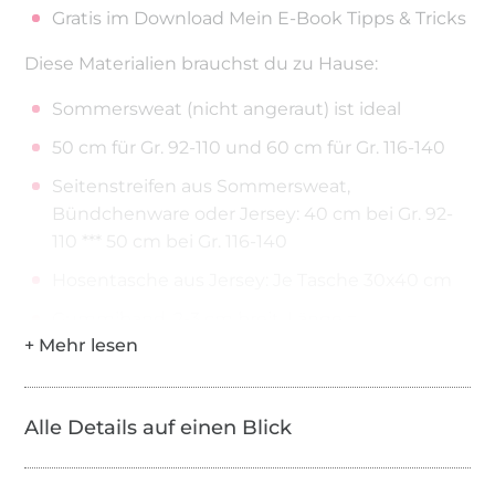
Gratis im Download Mein E-Book Tipps & Tricks
Diese Materialien brauchst du zu Hause:
Sommersweat (nicht angeraut) ist ideal
50 cm für Gr. 92-110 und 60 cm für Gr. 116-140
Seitenstreifen aus Sommersweat,
Bündchenware oder Jersey: 40 cm bei Gr. 92-
110 *** 50 cm bei Gr. 116-140
Hosentasche aus Jersey: Je Tasche 30x40 cm
Gummiband, 2-3 cm breit, Länge =
Bauchumfang deines Kindes + 3 cm
Große Sicherheitsnadel zum Gummiband
einziehen
Alle Details auf einen Blick
Stoffschere
Passendes Garn