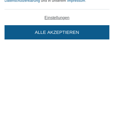
Datenschutzerklärung
und in unserem
Impressum
.
In den deutschen Shop wechseln (aktuell gewählt
Einstellungen
Impressum
ALLE AKZEPTIEREN
In deinen Warenkorb
AGB
Datenschutz
Widerrufsrecht
Kontakt
Bestellung widerrufen
Finde mehr Inspiration