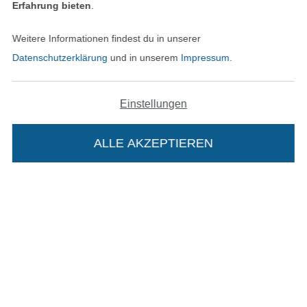
Erfahrung bieten
.
Unsere Versandpartner
Weitere Informationen findest du in unserer
Datenschutzerklärung
und in unserem
Impressum
.
In den deutschen Shop wechseln (aktuell gewählt
Einstellungen
Impressum
ALLE AKZEPTIEREN
In deinen Warenkorb
AGB
Datenschutz
Widerrufsrecht
Kontakt