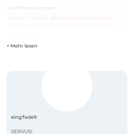
Stoffempfehlungen:
Köper
Canvas
Beschichtete Baumwolle
Polyesterstoffe
Wasserabweisende Stoffe
Leinenstoffe
eing'fadelt
SERVUS!