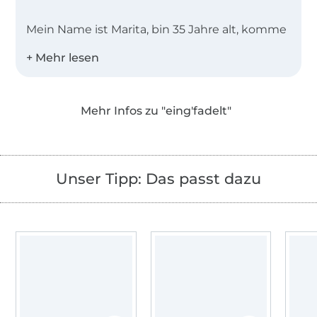
Mein Name ist Marita, bin 35 Jahre alt, komme
aus dem wunderschönen Berchtesgadener
Land und bin Mama von zwei frechen, aber
zuckersüßen Jungs.
Hauptberuflich bin ich seit über 15 Jahren
Mehr Infos zu "eing'fadelt"
Mediengestalterin für Digital- & Printmedien.
Da ich für mein Leben gerne nähe und ich es
total toll
finde meine dabei entstandenen Werke mit
Unser Tipp: Das passt dazu
selbst gestalteten Motiven zu verschönern,
habe ich meinen Beruf und mein Hobby
vereint und im Mai 2018
mein Label "eing'fadelt" ins Leben gerufen.
Seitdem zeichne und gestalte ich mit sehr viel
Freude Plottermotive und hoffe, dass ich
die/den
ein oder andere(n) unter euch für meine