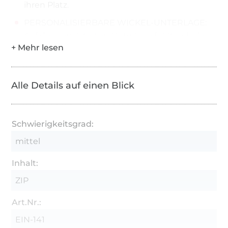
ihren Platz.
PERSONALISIERBARE WICKEL-UNTERLAGE:
Auf der gepolsterten Unterlage fühlt sich dein
Baby pudelwohl und dank des wasser- &
schmutzabweisenden Stoffes sind kleine
Missgeschicke schnell beseitigt.
Alle Details auf einen Blick
TASCHE FÜR CREMES ODER SONSTIGES: Egal
ob Windelbalsam oder Sonnencreme, in dieser
Tasche können weitere Utensilien
Schwierigkeitsgrad:
untergebracht werden, welche du zum
mittel
Wickeln benötigst.
FEUCHTTUCH-SPENDER: Mit Hilfe des
Inhalt:
praktischen Spenders sind selbst die
ZIP
Feuchttücher perfekt verstaut und sofort
griffbereit.
Art.Nr.:
EIN-141