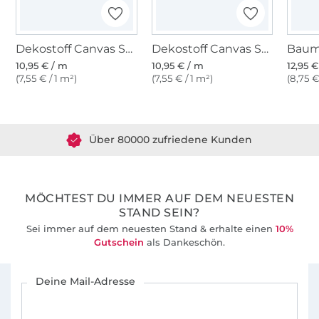
Designs begeistern kann.
Ganz liebe Grüße und bis bald!
Dekostoff Canvas Stoff uni, dunkelblau
Dekostoff Canvas Stoff uni, grasgrün
10,95 € / m
10,95 € / m
12,95 
(7,55 € / 1 m²)
(7,55 € / 1 m²)
(8,75 €
Marita
Über 1.8 Millionen Meter Stoff versandfertig
Über 80000 zufriedene Kunden
36 Jahre Erfahrung
MÖCHTEST DU IMMER AUF DEM NEUESTEN
STAND SEIN?
Sei immer auf dem neuesten Stand & erhalte einen
10%
Gutschein
als Dankeschön.
Für den Stoffe Hemmers Newsletter anmelden
Deine Mail-Adresse