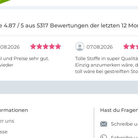
e 4.87 / 5 aus 5317 Bewertungen der letzten 12 Mo
.08.2026
07.08.2026
 und Preise sehr gut.
Tolle Stoffe in super Qualitä
wieder
Einzig anzumerken wäre, d
toll wäre bei gestreiften St
vielleicht längs- oder- quer
anzugeben. Mir ist es passie
ich nicht genug über die ...
ormationen
Hast du Frage
r uns
Schreibe u
sse
Schreibe 