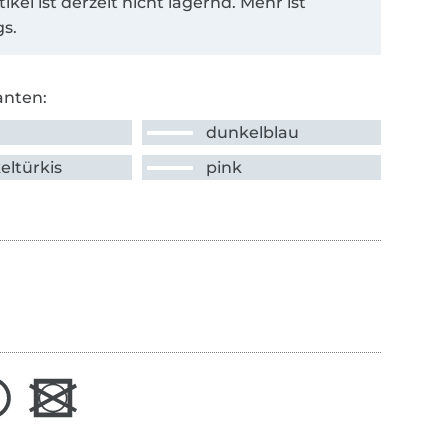
tikel ist derzeit nicht lagernd. Mehr ist
s.
anten:
dunkelblau
eltürkis
pink