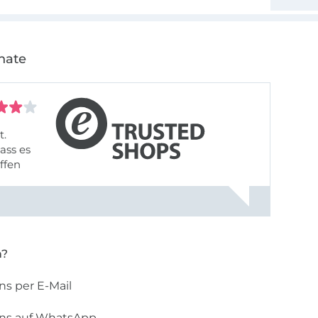
nate
t.
ass es
offen
gestreift
rt, dass
n?
ns per E-Mail
uns auf WhatsApp