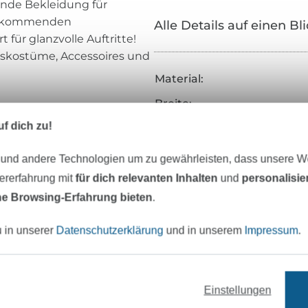
gende Bekleidung für
die kommenden
Alle Details auf einen Bl
 für glanzvolle Auftritte!
ngskostüme, Accessoires und
Material:
Breite:
f dich zu!
Gewicht:
Farbe:
 und andere Technologien um zu gewährleisten, dass unsere 
Oberfläche:
zererfahrung mit
für dich relevanten Inhalten
und
personalisi
e Browsing-Erfahrung bieten
.
Griff:
Herstellungsart:
u in unserer
Datenschutzerklärung
und in unserem
Impressum
.
Veredelung:
Merkmale:
Einstellungen
Art.Nr.: