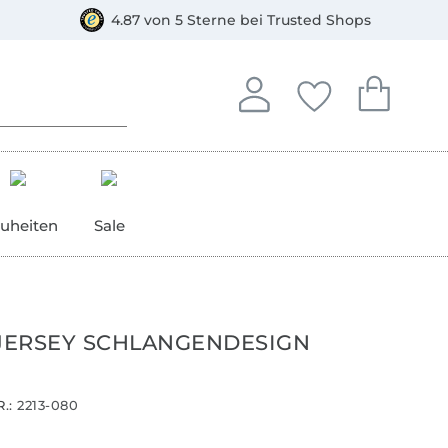
orkasse
4.87 von 5 Sterne bei Trusted Shops
In deinem Konto anmelden o
Du hast keine Artike
Du hast kein
Anmelden
Deine Favorite
Dein W
uheiten
Sale
 JERSEY SCHLANGENDESIGN
.:
2213-080