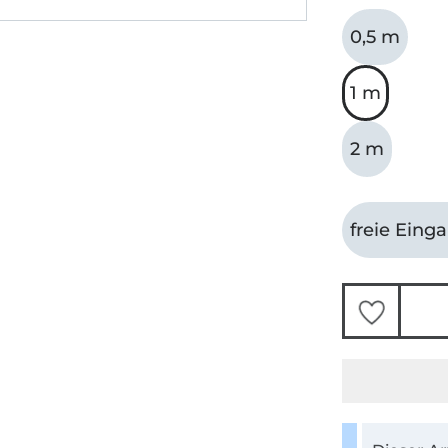
0,5 m
1 m
2 m
freie Eing