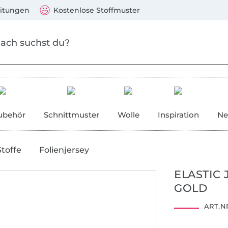
Zum Hauptinhalt springen
Weiter zur Suche
)
Visa, Mastercard, PayPal, Giropay, Kauf auf Rechnung, V
eitungen
Kostenlose Stoffmuster
ubehör
Schnittmuster
Wolle
Inspiration
Ne
Stoffe
Folienjersey
ELASTIC
GOLD
ART.NR