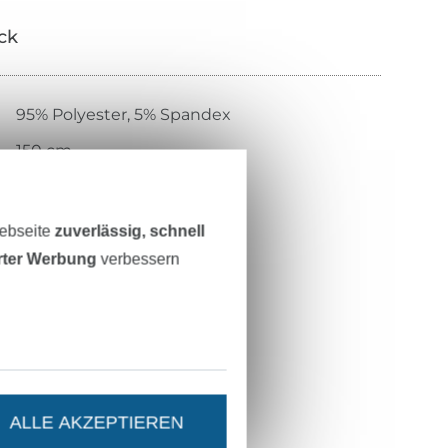
ick
95% Polyester, 5% Spandex
150 cm
170 g/m²
gold
Webseite
zuverlässig, schnell
glatt, glänzend
erter Werbung
verbessern
glatter Griff
gewirkt
mit Folie bedruckt
bi-elastisch, leicht
ALLE AKZEPTIEREN
2213-080