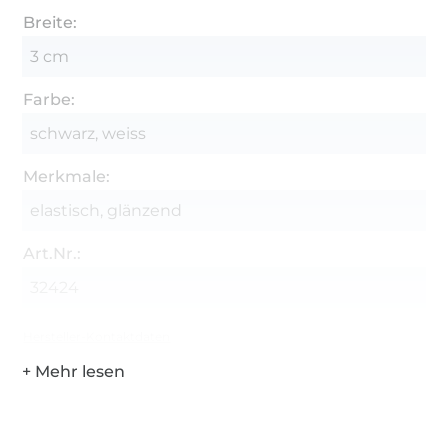
Breite:
3 cm
Farbe:
schwarz, weiss
Merkmale:
elastisch, glänzend
Art.Nr.:
32424
Hersteller-Kontaktdaten