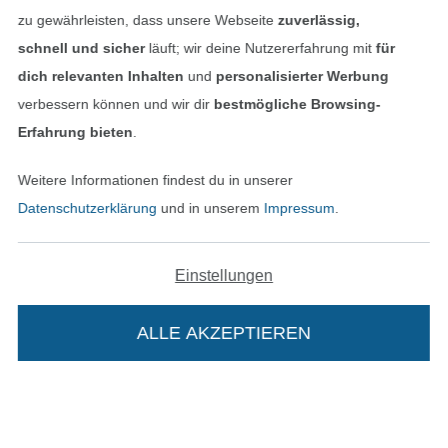
Finde mehr Inspiration
zu gewährleisten, dass unsere Webseite
zuverlässig,
schnell und sicher
läuft; wir deine Nutzererfahrung mit
für
dich relevanten Inhalten
und
personalisierter Werbung
verbessern können und wir dir
bestmögliche Browsing-
Erfahrung bieten
.
Weitere Informationen findest du in unserer
Datenschutzerklärung
und in unserem
Impressum
.
Einstellungen
In den niederländischen Sh
In den französisch
Nederlands
Français
(France)
ALLE AKZEPTIEREN
Deutsch
Alle Preise inkl. der gesetzl. MwSt.
Die durchgestrichenen Preise entsprechen dem
bisherigen Preis bei Stoffe Hemmers.