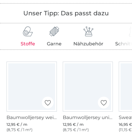
Unser Tipp: Das passt dazu
Stoffe
Garne
Nähzubehör
Schnit
Baumwolljersey weiß
Baumwolljersey uni, schwarz
Sweat
12,95 € / m
12,95 € / m
16,95 
(8,75 € / 1 m²)
(8,75 € / 1 m²)
(11,15 €