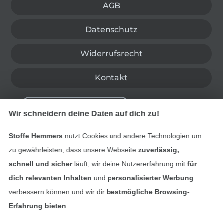
AGB
Datenschutz
Widerrufsrecht
Kontakt
Bestellung widerrufen
Wir schneidern deine Daten auf dich zu!
Stoffe Hemmers
nutzt Cookies und andere Technologien um
Finde mehr Inspiration
zu gewährleisten, dass unsere Webseite
zuverlässig,
schnell und sicher
läuft; wir deine Nutzererfahrung mit
für
dich relevanten Inhalten
und
personalisierter Werbung
verbessern können und wir dir
bestmögliche Browsing-
Erfahrung bieten
.