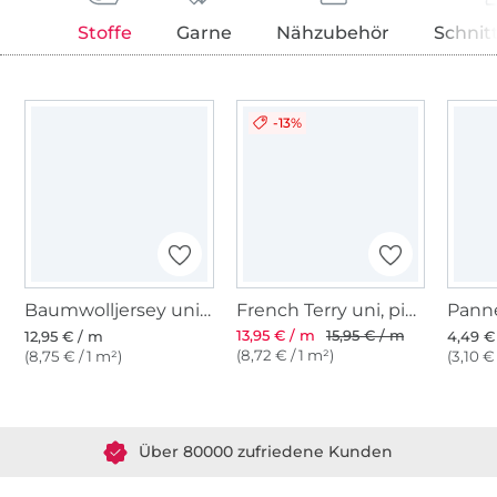
Stoffe
Garne
Nähzubehör
Schnit
-13%
Baumwolljersey uni, pink
French Terry uni, pink
Pann
13,95 € / m
15,95 € / m
12,95 € / m
4,49 €
(8,72 € / 1 m²)
(8,75 € / 1 m²)
(3,10 €
Über 1.8 Millionen Meter Stoff versandfertig
Über 80000 zufriedene Kunden
36 Jahre Erfahrung