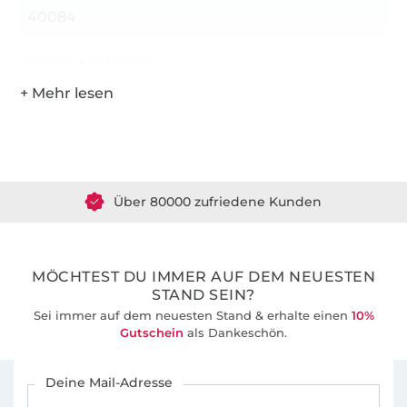
40084
Hersteller-Kontaktdaten
Über 1.8 Millionen Meter Stoff versandfertig
Über 80000 zufriedene Kunden
36 Jahre Erfahrung
MÖCHTEST DU IMMER AUF DEM NEUESTEN
STAND SEIN?
Sei immer auf dem neuesten Stand & erhalte einen
10%
Gutschein
als Dankeschön.
Für den Stoffe Hemmers Newsletter anmelden
Deine Mail-Adresse