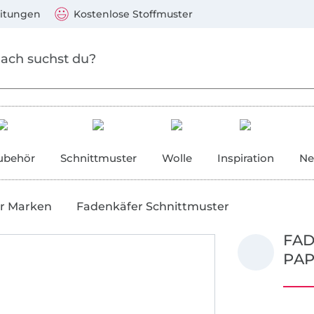
Zum Hauptinhalt springen
Weiter zur Suche
)
Visa, Mastercard, PayPal, Giropay, Kauf auf Rechnung, V
eitungen
Kostenlose Stoffmuster
ubehör
Schnittmuster
Wolle
Inspiration
Ne
r Marken
Fadenkäfer Schnittmuster
FAD
PAP