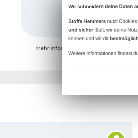
Wir schneidern deine Daten au
Stoffe Hemmers
nutzt Cookies
und sicher
läuft; wir deine Nut
können und wir dir
bestmöglich
Mehr Infos zu "Fadenkäfer"
Weitere Informationen findest d
Über 1.8 Millionen M
Für den Stoffe Hemmers Newsletter anmelden