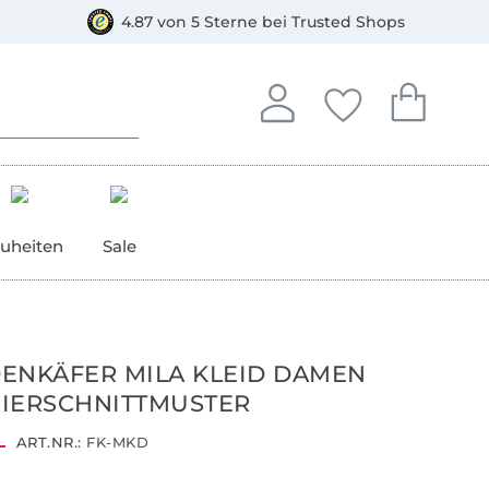
orkasse
4.87 von 5 Sterne bei Trusted Shops
In deinem Konto anmelden o
Du hast keine Artike
Du hast kein
Anmelden
Deine Favorite
Dein W
uheiten
Sale
ENKÄFER MILA KLEID DAMEN
IERSCHNITTMUSTER
ART.NR.:
FK-MKD