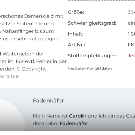
Größe:
32
erschönes Damenkleid mit
Schwierigkeitsgrad:
ei
setzte Seitenteile und
om Nähanfänger bis zum
Inhalt:
1 
muster sehr gut geeignet.
Art.Nr.:
FK
nd Weitergeben der
Stoffempfehlungen:
Je
 ist. Für evtl. Fehler in der
rden. © Copyright
Hersteller-Kontaktdaten
behalten
Fadenkäfer
Mein Name ist
Carolin
und ich bin das Ges
dem Label
Fadenkäfer
.