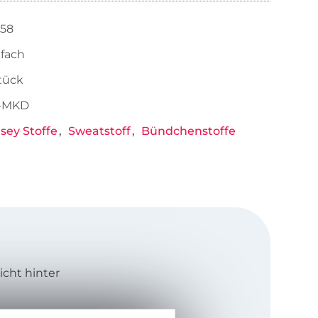
-58
nfach
Stück
-MKD
rsey Stoffe
Sweatstoff
Bündchenstoffe
icht hinter