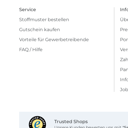
Service
Inf
Stoffmuster bestellen
Übe
Gutschein kaufen
Pre
Vorteile für Gewerbetreibende
Por
FAQ / Hilfe
Ver
Zah
Pa
Inf
Job
Trusted Shops
Unsere Kunden bewerten uns mit
"S