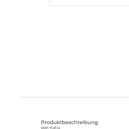
von
Katja