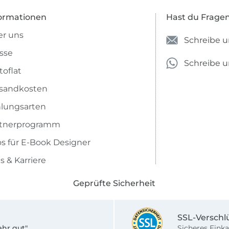
ormationen
Hast du Frage
r uns
Schreibe u
sse
Schreibe 
toflat
sandkosten
lungsarten
rtnerprogramm
os für E-Book Designer
s & Karriere
Geprüfte Sicherheit
SSL-Verschl
ehr gut"
Sicheres Einka