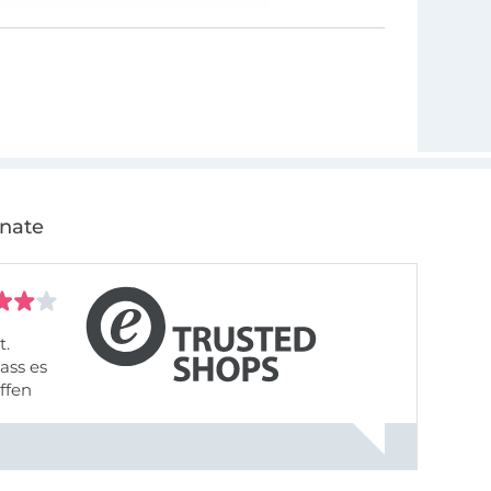
ch andere fürs
onate
t.
ass es
offen
gestreift
rt, dass