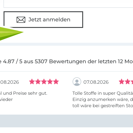
Daher lautet meine Mission:
Begeistere au
Nähen!
Jetzt anmelden
 4.87 / 5 aus 5307 Bewertungen der letzten 12 M
.08.2026
07.08.2026
 und Preise sehr gut.
Tolle Stoffe in super Qualitä
wieder
Einzig anzumerken wäre, d
toll wäre bei gestreiften St
vielleicht längs- oder- quer
anzugeben. Mir ist es passie
ich nicht genug über die ...